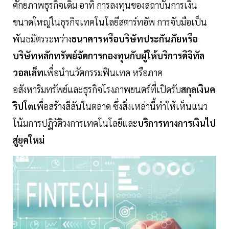
ศักยภาพธุรกิจเดิม อาทิ การลงทุนของสถาบันการเงิน
ขนาดใหญ่ในธุรกิจเทคโนโลยีสตาร์ทอัพ การจับมือเป็น
พันธมิตรระหว่าง
ธนาคารหรือบริษัทประกันภัยหรือ
บริษัทหลักทรัพย์จัดการกองทุนกับผู้ให้บริการดิจิทัล
วอลเล็ท
เพื่อนำนวัตกรรมฟินเทค หรือภาค
อสังหาริมทรัพย์และธุรกิจโรงภาพยนตร์ที่เปิดรับ
สกุลเงินค
ริปโต
เพื่อสร้างสีสันในตลาด ซึ่งสิ่งเหล่านี้ทำให้เห็นแนว
โน้มการปฏิวัติวงการเทคโนโลยีและ
บริการทางการเงินไป
สู่ยุคใหม่