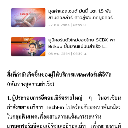
มูลค่าแอสเซนด์ มันนี่ แตะ 1.5 พัน
ล้านดอลล่าร์ ก้าวสู่ฟินเทคยูนิคอร์น
รายแรก
27 ก.ย. 2564 | 05:59 น.
ยูนิคอร์นตัวใหม่ของไทย SCBX พา
Bitkub ขึ้นยานแม่บินสำเร็จ L
THAN TALK 03/11/64
03 พ.ย. 2564 | 05:39 น.
สิ่งที่กำลังเกิดขึ้นของผู้ให้บริการแพลตฟอร์มดิจิทัล
(เส้นทางสู่ความสำเร็จ)
1.ผู้ประกอบการอีคอมเมิร์ซรายใหญ่ ๆ ในอาเซียน
กำลังขยายบริการ TechFin
ไปพร้อมกับมองหาพันธมิตร
ใน
กลุ่มฟินเทค
เพื่อผสานความแข็งแกร่งระหว่าง
แพลตฟอร์มอีคอมเมิร์ซและอีวอลเล็ท
เพื่อขยายฐานผู้