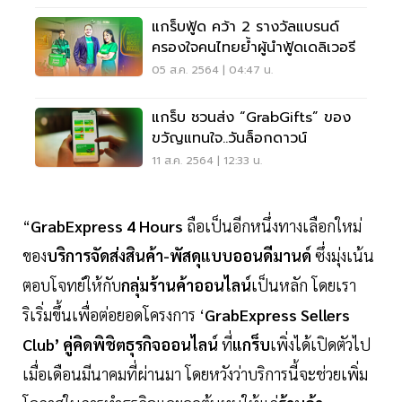
แกร็บฟู้ด คว้า 2 รางวัลแบรนด์
ครองใจคนไทยย้ำผู้นำฟู้ดเดลิเวอรี
05 ส.ค. 2564 | 04:47 น.
แกร็บ ชวนส่ง “GrabGifts” ของ
ขวัญแทนใจ..วันล็อกดาวน์
11 ส.ค. 2564 | 12:33 น.
“
GrabExpress 4 Hours
ถือเป็นอีกหนึ่งทางเลือกใหม่
ของ
บริการจัดส่งสินค้า-พัสดุแบบออนดีมานด์
ซึ่งมุ่งเน้น
ตอบโจทย์ให้กับ
กลุ่มร้านค้าออนไลน์
เป็นหลัก โดยเรา
ริเริ่มขึ้นเพื่อต่อยอดโครงการ ‘
GrabExpress Sellers
Club’ คู่คิดพิชิตธุรกิจออนไลน์
ที่
แกร็บ
เพิ่งได้เปิดตัวไป
เมื่อเดือนมีนาคมที่ผ่านมา โดยหวังว่าบริการนี้จะช่วยเพิ่ม