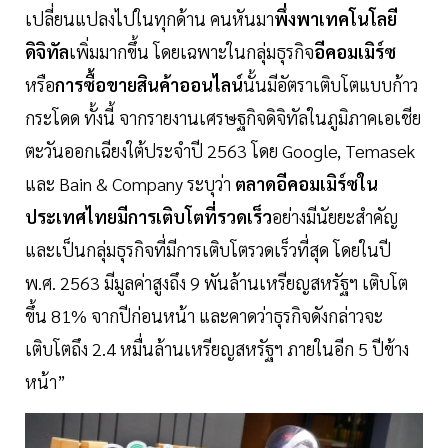
เปลี่ยนแปลงไปในทุกด้าน คนหันมา
พึ่งพาเทคโนโลยี
ดิจิทัล
เพิ่มมากขึ้น โดยเฉพาะในกลุ่มธุรกิจ
อีคอมเมิร์ซ
หรือ
การซื้อขายสินค้าออนไลน์
นั้นมีอัตราเติบโตแบบก้าว
กระโดด ทั้งนี้ จากรายงานเศรษฐกิจดิจิทัลในภูมิภาคเอเชีย
ตะวันออกเฉียงใต้ประจำปี 2563 โดย Google, Temasek
และ Bain & Company ระบุว่า
ตลาดอีคอมเมิร์ซใน
ประเทศไทยมีการเติบโตที่รวดเร็ว
อย่างมีนัยยะสำคัญ
และเป็นกลุ่มธุรกิจที่มีการเติบโตรวดเร็วที่สุด โดยในปี
พ.ศ. 2563 มีมูลค่าสูงถึง 9 พันล้านเหรียญสหรัฐฯ เติบโต
ขึ้น 81% จากปีก่อนหน้า และคาดว่าธุรกิจดังกล่าวจะ
เติบโตถึง 2.4 หมื่นล้านเหรียญสหรัฐฯ ภายในอีก 5 ปีข้าง
หน้า”