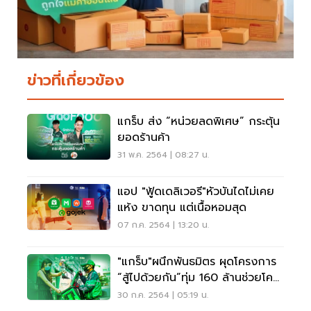
ข่าวที่เกี่ยวข้อง
แกร็บ ส่ง “หน่วยลดพิเศษ” กระตุ้น
ยอดร้านค้า
31 พ.ค. 2564 | 08:27 น.
แอป "ฟู้ดเดลิเวอรี"หัวบันไดไม่เคย
แห้ง ขาดทุน แต่เนื้อหอมสุด
07 ก.ค. 2564 | 13:20 น.
"แกร็บ"ผนึกพันธมิตร ผุดโครงการ
“สู้ไปด้วยกัน”ทุ่ม 160 ล้านช่วยโค
วิด
30 ก.ค. 2564 | 05:19 น.