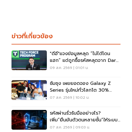
ข่าวที่เกี่ยวข้อง
"ดีอี"แจงข้อมูลหลุด “ไม่ได้โดน
แฮก” แต่ถูกซื้อรหัสหลุดจาก Dark
Web มาสวมสิทธิ์
09 ส.ค. 2569 | 01:01 น.
ซัมซุง เผยยอดจอง Galaxy Z
Series รุ่นใหม่ทั่วโลกโต 30%
เกาหลีใต้แตะ 1.44 ล้านเครื่อง
07 ส.ค. 2569 | 10:02 น.
รหัสผ่านรั่วรับมืออย่างไร?
เพิ่ม“ยืนยันตัวตนหลายชั้น”ให้ระบบ
เดิม ไม่ต้องรื้อใหม่
07 ส.ค. 2569 | 09:03 น.