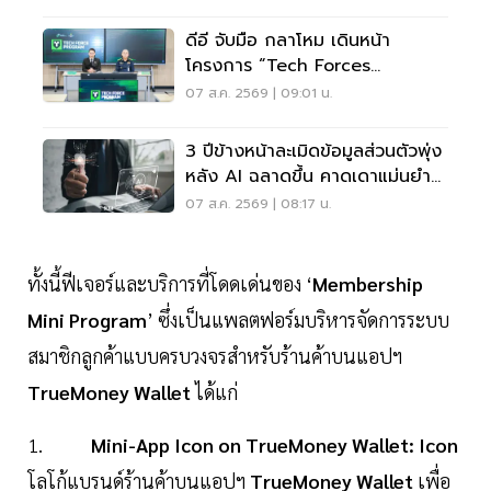
ดีอี จับมือ กลาโหม เดินหน้า
โครงการ “Tech Forces
Program”
07 ส.ค. 2569 | 09:01 น.
3 ปีข้างหน้าละเมิดข้อมูลส่วนตัวพุ่ง
หลัง AI ฉลาดขึ้น คาดเดาแม่นยำ
กว่าเดิม
07 ส.ค. 2569 | 08:17 น.
ทั้งนี้ฟีเจอร์และบริการที่โดดเด่นของ ‘
Membership
Mini Program
’ ซึ่งเป็นแพลตฟอร์มบริหารจัดการระบบ
สมาชิกลูกค้าแบบครบวงจรสำหรับร้านค้าบนแอปฯ
TrueMoney Wallet
ได้แก่
1.
Mini-App Icon on TrueMoney Wallet: Icon
โลโก้แบรนด์ร้านค้าบนแอปฯ
TrueMoney Wallet
เพื่อ