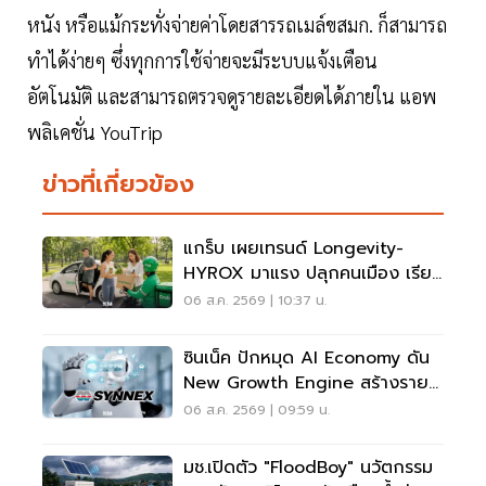
หนัง หรือแม้กระทั่งจ่ายค่าโดยสารรถเมล์ขสมก. ก็สามารถ
ทำได้ง่ายๆ ซึ่งทุกการใช้จ่ายจะมีระบบแจ้งเตือน
อัตโนมัติ และสามารถตรวจดูรายละเอียดได้ภายใน แอพ
พลิเคชั่น YouTrip
ข่าวที่เกี่ยวข้อง
แกร็บ เผยเทรนด์ Longevity-
HYROX มาแรง ปลุกคนเมือง เรียก
รถไปสวนโต 5 เท่า
06 ส.ค. 2569 | 10:37 น.
ซินเน็ค ปักหมุด AI Economy ดัน
New Growth Engine สร้างราย
ได้ประจำ
06 ส.ค. 2569 | 09:59 น.
มช.เปิดตัว "FloodBoy" นวัตกรรม