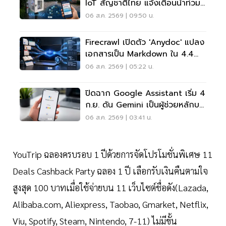
IoT สัญชาติไทย แจ้งเตือนน้ำท่วม
เรียลไทม์
06 ส.ค. 2569 | 09:50 น.
Firecrawl เปิดตัว 'anydoc' แปลง
เอกสารเป็น Markdown ใน 4.4
มิลลิวินาที
06 ส.ค. 2569 | 05:22 น.
ปิดฉาก Google Assistant เริ่ม 4
ก.ย. ดัน Gemini เป็นผู้ช่วยหลักบน
Android
06 ส.ค. 2569 | 03:41 น.
YouTrip ฉลองครบรอบ 1 ปีด้วยการจัดโปรโมชั่นพิเศษ 11
Deals Cashback Party ฉลอง 1 ปี เลือกรับเงินคืนตามใจ
สูงสุด 100 บาทเมื่อใช้จ่ายบน 11 เว็บไซต์ชื่อดัง(Lazada,
Alibaba.com, Aliexpress, Taobao, Gmarket, Netflix,
Viu, Spotify, Steam, Nintendo, 7-11) ไม่มีขั้น