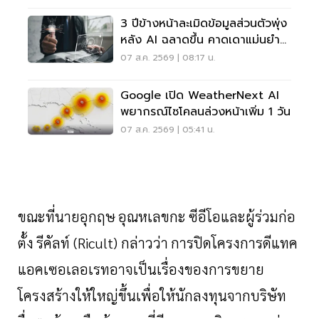
3 ปีข้างหน้าละเมิดข้อมูลส่วนตัวพุ่ง
หลัง AI ฉลาดขึ้น คาดเดาแม่นยำ
กว่าเดิม
07 ส.ค. 2569 | 08:17 น.
Google เปิด WeatherNext AI
พยากรณ์ไซโคลนล่วงหน้าเพิ่ม 1 วัน
07 ส.ค. 2569 | 05:41 น.
ขณะที่นายอุกฤษ
อุณหเลขกะ
ซีอีโอและผู้ร่วมก่อ
ตั้ง
รีคัลท์
(
Ricult)
กล่าวว่า
การปิดโครงการดีแทค
แอคเซอเลอเรทอาจเป็นเรื่องของการขยาย
โครงสร้างให้ใหญ่ขึ้นเพื่อให้นักลงทุนจากบริษัท