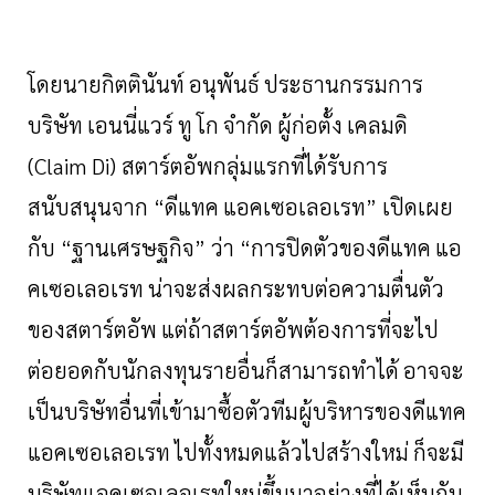
โดยนายกิตตินันท์
อนุพันธ์
ประธานกรรมการ
บริษัท
เอนนี่แวร์
ทู
โก
จํากัด
ผู้ก่อตั้ง
เคลมดิ
(
Claim Di)
สตาร์ตอัพกลุ่มแรกที่ได้รับการ
สนับสนุนจาก
“
ดีแทค
แอคเซอเลอเรท
”
เปิดเผย
กับ
“
ฐานเศรษฐกิจ
”
ว่า
“
การปิดตัวของดีแทค
แอ
คเซอเลอเรท
น่าจะส่งผลกระทบต่อความตื่นตัว
ของสตาร์ตอัพ
แต่ถ้าสตาร์ตอัพต้องการที่จะไป
ต่อยอดกับนักลงทุนรายอื่นก็สามารถทำได้
อาจจะ
เป็นบริษัทอื่นที่เข้ามาซื้อตัวทีมผู้บริหารของดีแทค
แอคเซอเลอเรท
ไปทั้งหมดแล้วไปสร้างใหม่
ก็จะมี
บริษัทแอคเซอเลอเรทใหม่ขึ้นมาอย่างที่ได้เห็นกัน