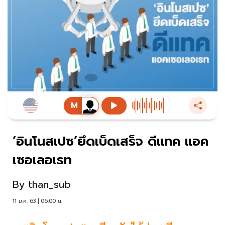
‘อินโนสเปซ’ยึดเบ็ดเสร็จ ดีแทค แอค
เซอเลอเรท
By
than_sub
11 ม.ค. 63 | 06:00 น.