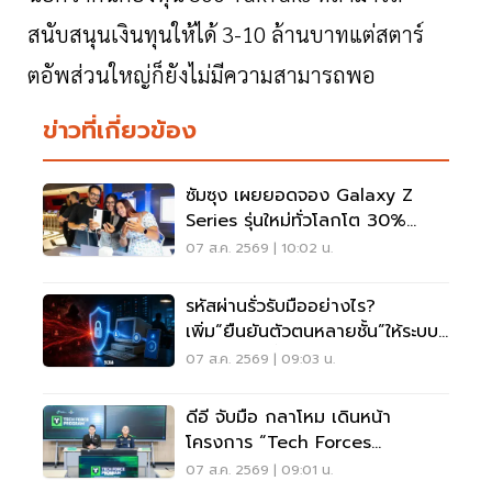
สนับสนุนเงินทุนให้ได้
3-10
ล้านบาทแต่สตาร์
ตอัพส่วนใหญ่ก็ยังไม่มีความสามารถพอ
ข่าวที่เกี่ยวข้อง
ซัมซุง เผยยอดจอง Galaxy Z
Series รุ่นใหม่ทั่วโลกโต 30%
เกาหลีใต้แตะ 1.44 ล้านเครื่อง
07 ส.ค. 2569 | 10:02 น.
รหัสผ่านรั่วรับมืออย่างไร?
เพิ่ม“ยืนยันตัวตนหลายชั้น”ให้ระบบ
เดิม ไม่ต้องรื้อใหม่
07 ส.ค. 2569 | 09:03 น.
ดีอี จับมือ กลาโหม เดินหน้า
โครงการ “Tech Forces
Program”
07 ส.ค. 2569 | 09:01 น.