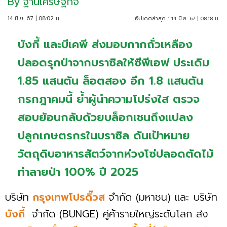
By
ฐานเศรษฐกิจ
14 มิ.ย. 67 | 08:02 น.
อัปเดตล่าสุด :
14 มิ.ย. 67 | 08:18 น.
บังกี้ และบีเคพี ส่งมอบกากถั่วเหลือง
ปลอดรุกป่าจากบราซิลให้ซีพีเอฟ ประเดิม
1.85 แสนตัน ล็อตสอง อีก 1.8 แสนตัน
กรกฎาคมนี้ ย้ำผู้นำความโปร่งใส ตรวจ
สอบย้อนกลับด้วยบล็อกเชนถึงแปลง
ปลูกเกษตรกรในบราซิล ดันเป้าหมาย
วัตถุดิบอาหารสัตว์จากห่วงโซ่ปลอดตัดไม้
ทำลายป่า 100% ปี 2025
บริษัท
กรุงเทพโปรดิ๊วส
จำกัด (มหาชน) และ บริษัท
บังกี้
จำกัด (BUNGE) คู่ค้ารายใหญ่ระดับโลก ส่ง