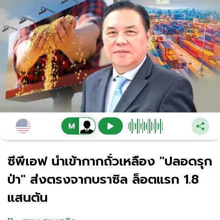
ซีพีเอฟ นำเข้ากากถั่วเหลือง "ปลอดรุก
ป่า" ส่งตรงจากบราซิล ล็อตแรก 1.8
แสนตัน