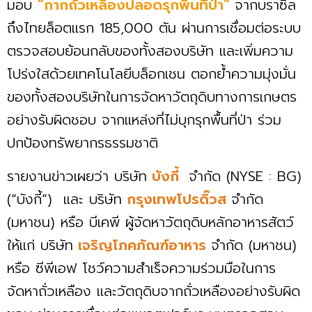
มอบ
“กากถั่วเหลืองปลอดรุกพื้นที่ป่า”
จากบราซิล
ถึงไทยล็อตแรก 185,000 ตัน ผ่านการเชื่อมต่อระบบ
ตรวจสอบย้อนกลับของทั้งสองบริษัท และเพิ่มความ
โปร่งใสด้วยเทคโนโลยีบล็อกเชน ตอกย้ำความมุ่งมั่น
ของทั้งสองบริษัทในการจัดหาวัตถุดิบทางการเกษตร
อย่างรับผิดชอบ จากแหล่งที่ไม่บุกรุกพื้นที่ป่า ร่วม
ปกป้องทรัพยากรธรรมชาติ
รายงานข่าวเผยว่า บริษัท
บังกี้
จำกัด (NYSE : BG)
(“บังกี้”) และ บริษัท
กรุงเทพโปรดิ๊วส
จำกัด
(มหาชน) หรือ บีเคพี ผู้จัดหาวัตถุดิบหลักอาหารสัตว์
ให้แก่ บริษัท
เจริญโภคภัณฑ์อาหาร
จำกัด (มหาชน)
หรือ ซีพีเอฟ โชว์ความสำเร็จความร่วมมือในการ
จัดหาถั่วเหลือง และวัตถุดิบจากถั่วเหลืองอย่างรับผิด