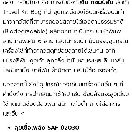
ของการบินไทย คือ การจับมือกับ
จิม ทอมป์สัน
จัดทำ
Travel Kit Bag ที่นำอุปกรณ์ของใช้บนเครื่องบินทำ
มาจากวัสดุที่สามารถย่อยสลายได้เองตามธรรมชาติ
(Biodegradable) ผลิตออกมาเป็นกระเป๋าผ้าพิมพ์
ลายไทยพิเศษ 6 ลาย และในกระเป๋า ยังบรรจุอุปกรณ์
เครื่องใช้ที่ทำจากวัสดุที่ย่อยสลายได้เช่นกัน อาทิ
แปรงสีฟัน ถุงเท้า ลูกกลิ้งนํ้ามันหอมระเหย ลิปบาล์ม
โลชั่นทามือ ยาสีฟัน ผ้าปิดตา และไม้ช้อนรองเท้า
นอกจากนี้ ยังมีอุปกรณ์ของใช้บนเครื่องบินอื่น ๆ ที่
คำนึงถึงการนำกลับมาใช้ใหม่ เช่น ช้อนส้อมอะลูมิเนียม
ใช้ทดแทนช้อนส้อมพลาสติก แก้วนํ้า ถาดใส่อาหาร
และอื่น ๆ
ลุยเชื้อเพลิง SAF ปี2030