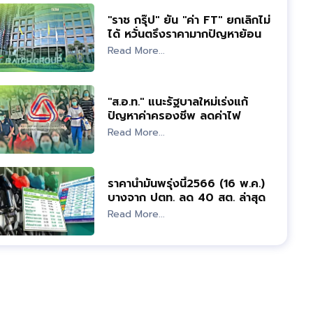
"ราช กรุ๊ป" ยัน "ค่า FT" ยกเลิกไม่
ได้ หวั่นตรึงราคามากปัญหาย้อน
กลับ
Read More...
"ส.อ.ท." แนะรัฐบาลใหม่เร่งแก้
ปัญหาค่าครองชีพ ลดค่าไฟ
Read More...
ราคาน้ำมันพรุ่งนี้2566 (16 พ.ค.)
บางจาก ปตท. ลด 40 สต. ล่าสุดกี่
บาท
Read More...