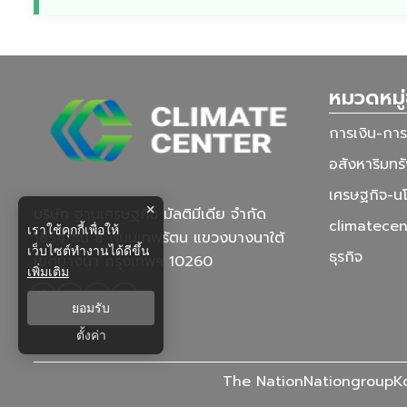
หมวดหมู่
การเงิน-กา
อสังหาริมทรั
เศรษฐกิจ-น
×
บริษัท ฐานเศรษฐกิจ มัลติมีเดีย จํากัด
climatecen
เราใช้คุกกี้เพื่อให้
1854 ชั้น 8 ถนนเทพรัตน แขวงบางนาใต้
เว็บไซต์ทำงานได้ดีขึ้น
ธุรกิจ
เขตบางนา กรุงเทพฯ 10260
เพิ่มเติม
ยอมรับ
ตั้งค่า
The Nation
Nationgroup
K