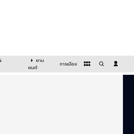
&
ยาน
การเมือง
ยนต์