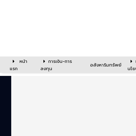
หน้า
การเงิน-การ
อสังหาริมทรัพย์
แรก
ลงทุน
นโย