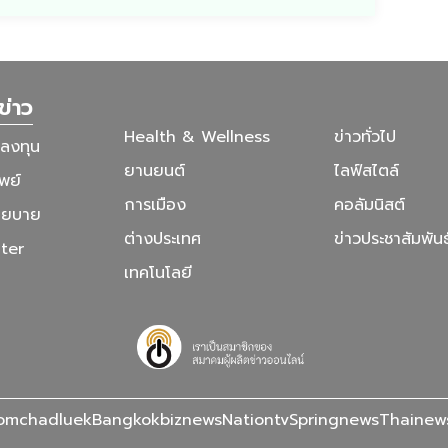
ข่าว
Health & Wellness
ข่าวทั่วไป
รลงทุน
ยานยนต์
ไลฟ์สไตล์
พย์
การเมือง
คอลัมนิสต์
โยบาย
ต่างประเทศ
ข่าวประชาสัมพันธ
ter
เทคโนโลยี
omchadluek
Bangkokbiznews
Nationtv
Springnews
Thainew