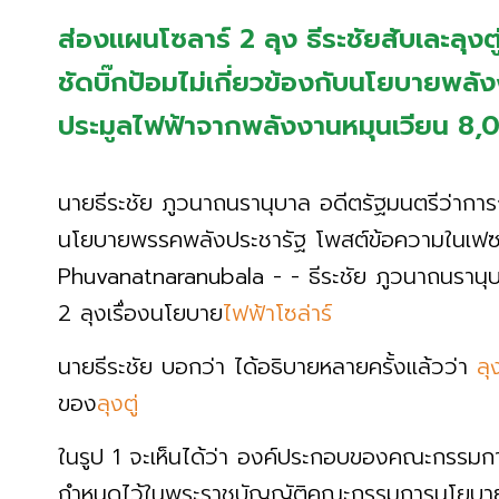
ส่องแผนโซลาร์ 2 ลุง ธีระชัยสับเละลุงตู่
ชัดบิ๊กป้อมไม่เกี่ยวข้องกับนโยบายพลั
ประมูลไฟฟ้าจากพลังงานหมุนเวียน 8,0
นายธีระชัย ภูวนาถนรานุบาล อดีตรัฐมนตรีว่าก
นโยบายพรรคพลังประชารัฐ โพสต์ข้อความในเฟซบุ
Phuvanatnaranubala - - ธีระชัย ภูวนาถนรานุ
2 ลุงเรื่องนโยบาย
ไฟฟ้าโซล่าร์
นายธีระชัย บอกว่า ได้อธิบายหลายครั้งแล้วว่า
ลุ
ของ
ลุงตู่
ในรูป 1 จะเห็นได้ว่า องค์ประกอบของคณะกรรม
กำหนดไว้ในพระราชบัญญัติคณะกรรมการนโยบา