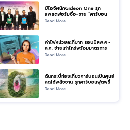
บีไอจีผนึกGideon One รุก
แพลตฟอร์มซื้อ-ขาย "คาร์บอน
เครดิต"
Read More...
ค่าไฟหน่วยละกี่บาท รอบบิลพ.ค.-
ส.ค. จ่ายเท่าไหร่พร้อมมาตรการ
ช่วย
Read More...
ดันกระบี่ท่องเที่ยวคาร์บอนเป็นศูนย์
ลดใช้พลังงาน รุกคาร์บอนฟุตพริ้
นท์
Read More...