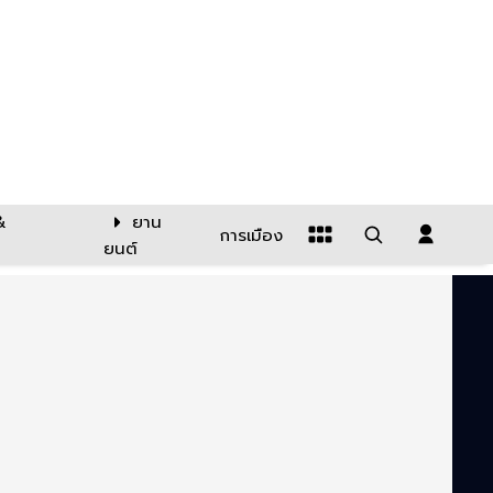
&
ยาน
การเมือง
ยนต์