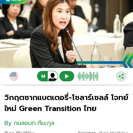
วิกฤตซากแบตเตอรี่-โซลาร์เซลล์ โจทย์
ใหม่ Green Transition ไทย
By
กมลชนก ทีฆะกุล
18 พ.ค. 69 | 06:10 น.
อัปเดตล่าสุด :
18 พ.ค. 69 | 06:24 น.