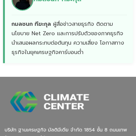
กมลชนก ทีฆะกุล
ผู้สื่อข่าวสายธุรกิจ ติดตาม
นโยบาย Net Zero เเละการปรับตัวของภาคธุรกิจ
นำเสนอผลกระทบต่อต้นทุน ความเสี่ยง โอกาสทาง
ธุรกิจในยุคเศรษฐกิจคาร์บอนต่ำ
บริษัท ฐานเศรษฐกิจ มัลติมีเดีย จํากัด 1854 ชั้น 8 ถนนเทพ