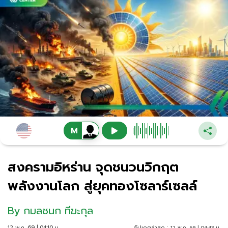
สงครามอิหร่าน จุดชนวนวิกฤต
พลังงานโลก สู่ยุคทองโซลาร์เซลล์
By
กมลชนก ทีฆะกุล
12 พ.ค. 69 | 04:10 น.
อัปเดตล่าสุด :
12 พ.ค. 69 | 04:43 น.