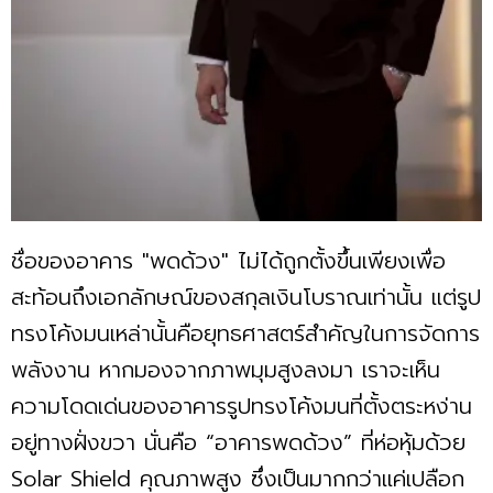
ชื่อของอาคาร "พดด้วง" ไม่ได้ถูกตั้งขึ้นเพียงเพื่อ
สะท้อนถึงเอกลักษณ์ของสกุลเงินโบราณเท่านั้น แต่รูป
ทรงโค้งมนเหล่านั้นคือยุทธศาสตร์สำคัญในการจัดการ
พลังงาน หากมองจากภาพมุมสูงลงมา เราจะเห็น
ความโดดเด่นของอาคารรูปทรงโค้งมนที่ตั้งตระหง่าน
อยู่ทางฝั่งขวา นั่นคือ “อาคารพดด้วง” ที่ห่อหุ้มด้วย
Solar Shield คุณภาพสูง ซึ่งเป็นมากกว่าแค่เปลือก