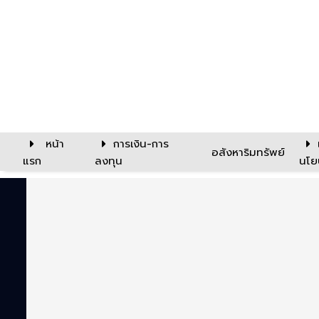
หน้า
การเงิน-การ
อสังหาริมทรัพย์
แรก
ลงทุน
นโย