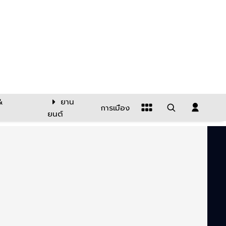
&
ยาน
การเมือง
ยนต์