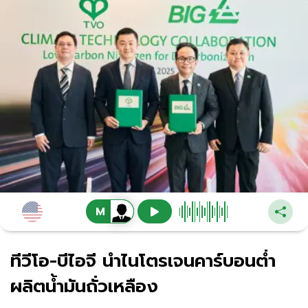
ทีวีโอ-บีไอจี นำไนโตรเจนคาร์บอนต่ำ
ผลิตน้ำมันถั่วเหลือง