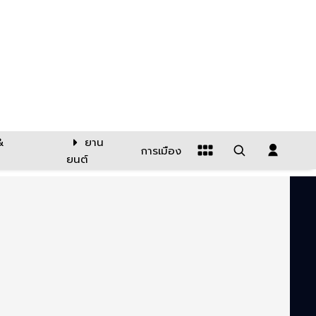
&
ยาน
การเมือง
ยนต์