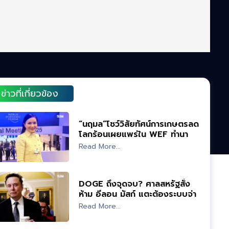
ข่าวที่เกี่ยวข้อง
“นฤมล”โชว์วิสัยทัศน์การเกษตรลด
โลกร้อนเผยแพร่ใน WEF ทำนา
แห้งสลับเปียก
Read More...
DOGE ถึงจุดจบ? ศาลสหรัฐสั่ง
ห้าม อีลอน มัสก์ แตะต้องระบบจ่าย
เงินภาครัฐ
Read More...