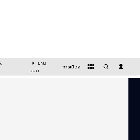
&
ยาน
การเมือง
ยนต์