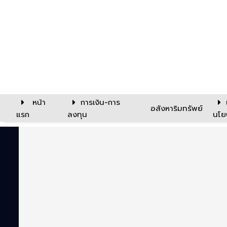
หน้า
การเงิน-การ
อสังหาริมทรัพย์
แรก
ลงทุน
นโย