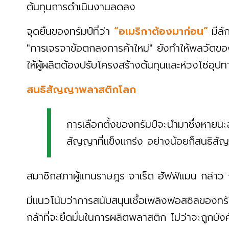
ต้นทุนการดำเนินงานลดลง
จุดยืนของทรัมป์ที่ว่า
“อเมริกาต้องมาก่อน”
มีล
"การเจรจาข้อตกลงการค้าใหม่" ยังทำให้พลวัตขอ
ให้ผู้ผลิตต้องปรับโครงสร้างต้นทุนและห่วงโซ่อุป
สนธิสัญญาพลาสติกโลก
การเลือกตั้งของทรัมป์จะนำมาซึ่งหายนะอ
สัญญาที่แข็งแกร่ง อย่างน้อยก็สนธิสั
สมาชิกสภาผู้แทนราษฎร จาเร็ด ฮัฟฟ์แมน กล่าว
มีแนวโน้มว่าการสนับสนุนเชื้อเพลิงฟอสซิลของทรัมป์
กล้าที่จะยึดมั่นในการผลิตพลาสติก ไม่ว่าจะถูกบ