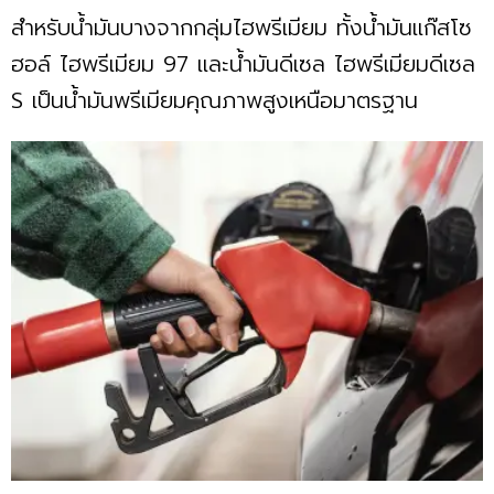
สำหรับน้ำมันบางจากกลุ่มไฮพรีเมียม ทั้งน้ำมันแก๊สโซ
ฮอล์ ไฮพรีเมียม 97 และน้ำมันดีเซล ไฮพรีเมียมดีเซล
S เป็นน้ำมันพรีเมียมคุณภาพสูงเหนือมาตรฐาน