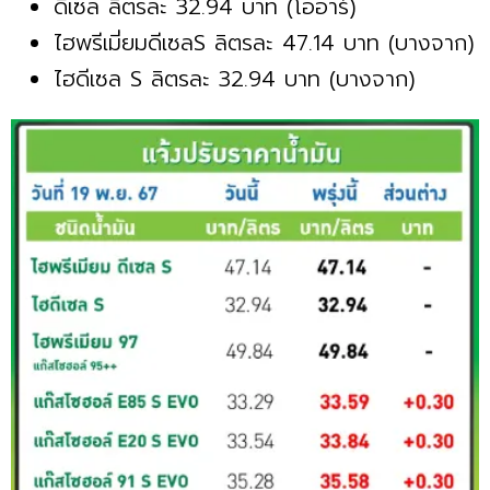
ดีเซล ลิตรละ 32.94 บาท (โออาร์)
ไฮพรีเมี่ยมดีเซลS ลิตรละ 47.14 บาท (บางจาก)
ไฮดีเซล S ลิตรละ 32.94 บาท (บางจาก)