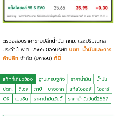
ตรวจสอบราคาขายปลีกน้ำมัน กทม. และปริมณฑล
ประจำปี พ.ศ. 2565 ของบริษัท
ปตท. น้ำมันและการ
ค้าปลีก
จำกัด (มหาชน)
ที่นี่
แท็กที่เกี่ยวข้อง
ฐานเศรษฐกิจ
ราคาน้ำมัน
น้ำมัน
ปตท.
ดีเซล
ภาษี
บางจาก
แก๊สโซฮอล์
โออาร์
OR
เบนซิน
ราคาน้ำมันวันนี้
ราคาน้ำมันวันนี้2567