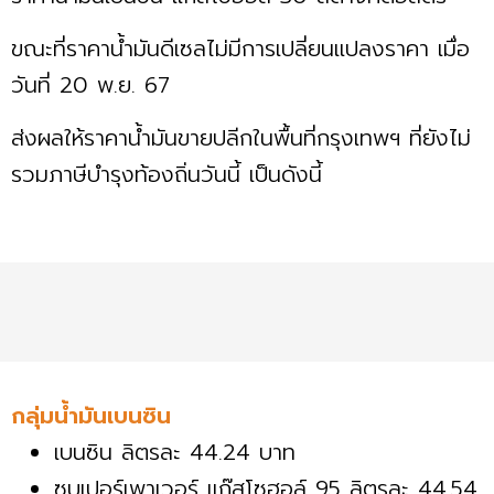
ขณะที่ราคาน้ำมันดีเซลไม่มีการเปลี่ยนแปลงราคา เมื่อ
วันที่ 20 พ.ย. 67
ส่งผลให้ราคาน้ำมันขายปลีกในพื้นที่กรุงเทพฯ ที่ยังไม่
รวมภาษีบำรุงท้องถิ่นวันนี้ เป็นดังนี้
กลุ่มน้ำมันเบนซิน
เบนซิน ลิตรละ 44.24 บาท
ซุบเปอร์เพาเวอร์ แก๊สโซฮอล์ 95 ลิตรละ 44.54