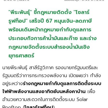
"พีระพันธุ์" ชี้กฎหมายติดตั้ง "โซลาร์
รูฟท็อป" เสร็จปี 67 หนุนเงิน-ลดภาษี
พร้อมเดินหน้ากฏหมายกำกับดูแลการ
ประกอบกิจการค้าน้ำมันและก๊าซ และร่าง
กฎหมายจัดตั้งระบบสำรองน้ำมันเชิง
ยุทธศาสตร์
นายพีระพันธุ์ สาลีรัฐวิภาค รองนายกรัฐมนตรีและ
รัฐมนตรีว่าการกระทรวงพลังงาน เปิดเผยว่า กำลัง
อยู่ระหว่าง
ร่างกฎหมายกํากับดูแลการติดตั้งระบบ
ไฟฟ้าพลังงานแสงอาทิตย์บนหลังคาบ้าน
เพื่อ
อำนวยความสะดวกในการติดตั้งระบบ Solar
Rooftop (
โซลาร์รูฟท็อป
)