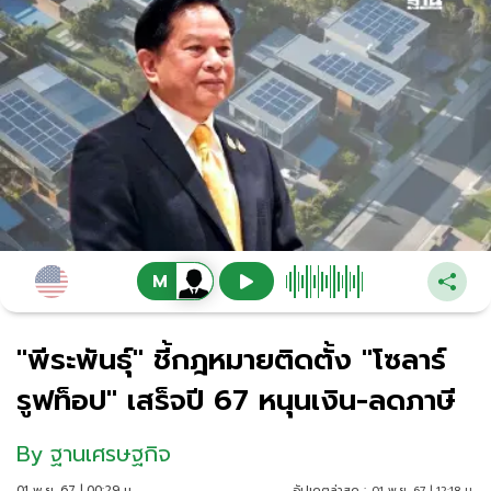
"พีระพันธุ์" ชี้กฎหมายติดตั้ง "โซลาร์
รูฟท็อป" เสร็จปี 67 หนุนเงิน-ลดภาษี
By
ฐานเศรษฐกิจ
01 พ.ย. 67 | 00:29 น.
อัปเดตล่าสุด :
01 พ.ย. 67 | 12:18 น.