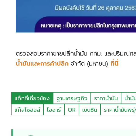
ตรวจสอบราคาขายปลีกน้ำมัน กทม. และปริมณฑล
น้ำมันและการค้าปลีก
จำกัด (มหาชน)
ที่นี่
แท็กที่เกี่ยวข้อง
ฐานเศรษฐกิจ
ราคาน้ำมัน
น้ำมั
แก๊สโซฮอล์
โออาร์
OR
เบนซิน
ราคาน้ำมันพรุ่ง