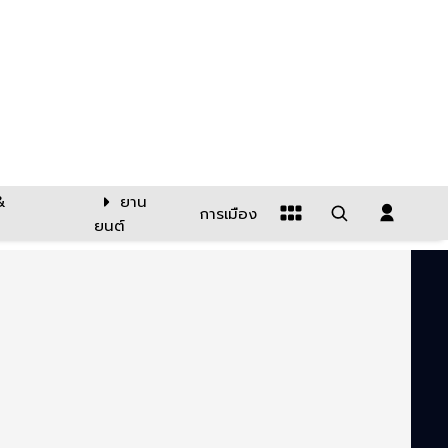
&
ยาน
การเมือง
ยนต์