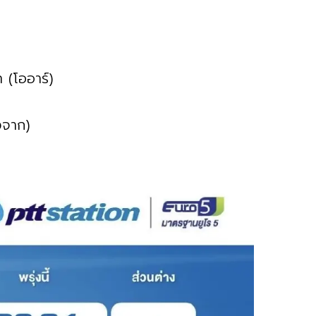
 (โออาร์)
งจาก)