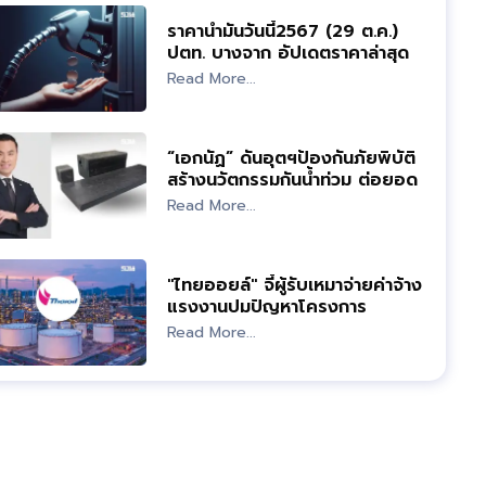
ราคาน้ำมันวันนี้2567 (29 ต.ค.)
ปตท. บางจาก อัปเดตราคาล่าสุด
Read More...
“เอกนัฏ” ดันอุตฯป้องกันภัยพิบัติ
สร้างนวัตกรรมกันน้ำท่วม ต่อยอด
"S-Curve"
Read More...
"ไทยออยล์" จี้ผู้รับเหมาจ่ายค่าจ้าง
แรงงานปมปัญหาโครงการ
พลังงานสะอาด
Read More...