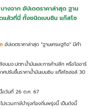
ท. บางจาก อัปเดตราคาล่าสุด ฐาน
ล้วที่นี่ ทั้งชนิดเบนซิน แก๊สโซ
าก
อัปเดตราคาล่าสุด "ฐานเศรษฐกิจ" มีคำ
หลังบมจ.ปตท.น้ำมันและการค้าปลีก หรือโออาร์
ศปรับขึ้นราคาน้ำมันเบนซิน แก๊สโซฮอล์ 30
ื่อวันที่ 26 ต.ค. 67
ม่รวมภาษีบำรุงท้องถิ่นพรุ่งนี้ เป็นดังนี้