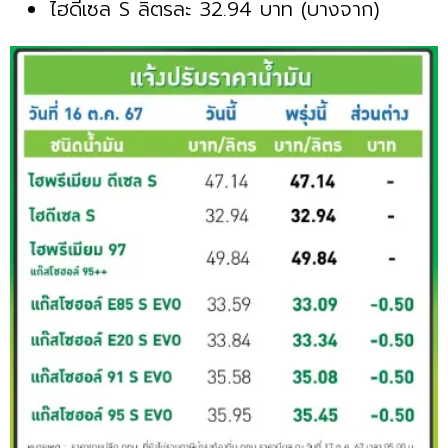
ไฮดีเซล S ลิตรละ 32.94 บาท (บางจาก)