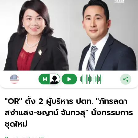
"OR" ตั้ง 2 ผู้บริหาร ปตท. "ภัทรลดา
สง่าแสง-ชญาน์ จันทวสุ" นั่งกรรมการ
ชุดใหม่