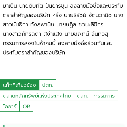
มาเป็น นายดิษทัต ปันยารชุน ลงลายมือชื่อและประทับ
ตราสำคัญของบริษัท หรือ นายธีรัชย์ อัตนวานิช นาง
สาวนันธิกา ทังสุพานิช นายชฎิล ชวนะลิขิกร
นางสาวภัทรลดา สง่าแสง นายชญาน์ จันทวสุ
กรรมการสองในห้าคนนี้ ลงลายมือชื่อร่วมกันและ
ประทับตราสำคัญของบริษัท
แท็กที่เกี่ยวข้อง
ปตท.
ตลาดหลักทรัพย์แห่งประเทศไทย
ตลท.
กรรมการ
โออาร์
OR