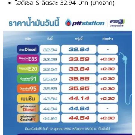
ไฮดีเซล S ลิตรละ 32.94 บาท (บางจาก)