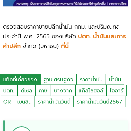
ตรวจสอบราคาขายปลีกน้ำมัน กทม. และปริมณฑล
ประจำปี พ.ศ. 2565 ของบริษัท
ปตท. น้ำมันและการ
ค้าปลีก
จำกัด (มหาชน)
ที่นี่
แท็กที่เกี่ยวข้อง
ฐานเศรษฐกิจ
ราคาน้ำมัน
น้ำมัน
ปตท.
ดีเซล
ภาษี
บางจาก
แก๊สโซฮอล์
โออาร์
OR
เบนซิน
ราคาน้ำมันวันนี้
ราคาน้ำมันวันนี้2567