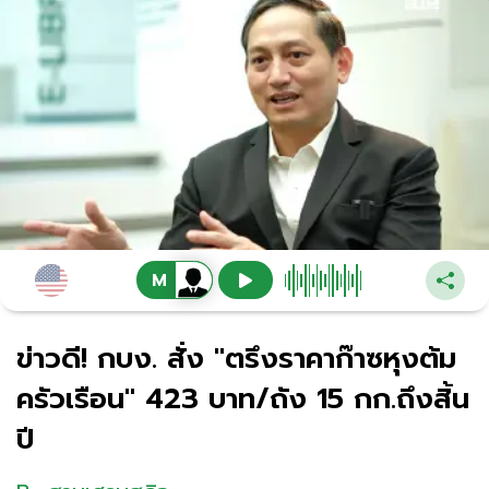
ข่าวดี! กบง. สั่ง "ตรึงราคาก๊าซหุงต้ม
ครัวเรือน" 423 บาท/ถัง 15 กก.ถึงสิ้น
ปี