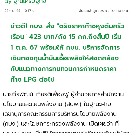
By
ฐานเศรษฐกิจ
25 ก.ย. 67 | 10:47 น.
อัปเดตล่าสุด :
25 ก.ย. 67 | 10:47 น.
ข่าวดี! กบง. สั่ง "ตรึงราคาก๊าซหุงต้มครัว
เรือน" 423 บาท/ถัง 15 กก.ถึงสิ้นปี เริ่ม
1 ต.ค. 67 พร้อมให้ กบน. บริหารจัดการ
เงินกองทุนน้ำมันเชื้อเพลิงให้สอดคล้อง
กับแนวทางการทบทวนการกำหนดราคา
ก๊าซ LPG ต่อไป
นายวีรพัฒน์ เกียรติเฟื่องฟู ผู้อำนวยการสำนักงาน
นโยบายและแผนพลังงาน (สนพ.) ในฐานะฝ่าย
เลขานุการคณะกรรมการบริหารนโยบายพลังงาน
(กบง.) และโฆษกกระทรวงพลังงาน เปิดเผยว่า ที่