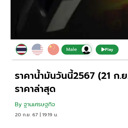
Play
ราคาน้ำมันวันนี้2567 (21 ก
ราคาล่าสุด
By
ฐานเศรษฐกิจ
20 ก.ย. 67 | 19:19 น.