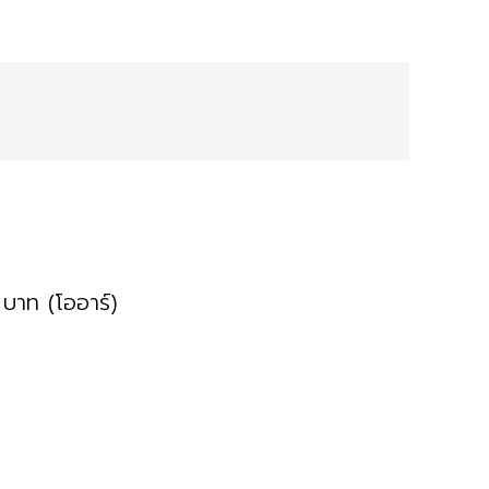
บาท (โออาร์)