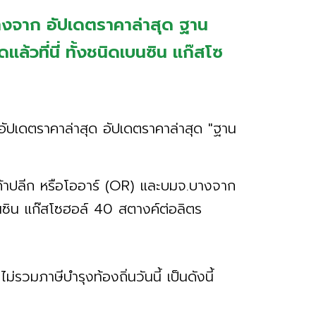
บางจาก อัปเดตราคาล่าสุด ฐาน
ล้วที่นี่ ทั้งชนิดเบนซิน แก๊สโซ
อัปเดตราคาล่าสุด อัปเดตราคาล่าสุด "ฐาน
รค้าปลีก หรือโออาร์ (OR) และบมจ.บางจาก
บนซิน แก๊สโซฮอล์ 40 สตางค์ต่อลิตร
ม่รวมภาษีบำรุงท้องถิ่นวันนี้ เป็นดังนี้