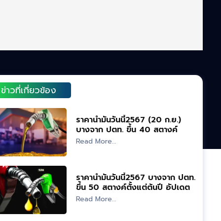
ข่าวที่เกี่ยวข้อง
ราคาน้ำมันวันนี้2567 (20 ก.ย.)
บางจาก ปตท. ขึ้น 40 สตางค์
อัปเดตราคาล่าสุด
Read More...
ราคาน้ำมันวันนี้2567 บางจาก ปตท.
ขึ้น 50 สตางค์ตั้งแต่ต้นปี อัปเดต
ราคาล่าสุด
Read More...