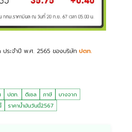
 ประจำปี พ.ศ. 2565 ของบริษัท
ปตท.
น
ปตท.
ดีเซล
ภาษี
บางจาก
้
ราคาน้ำมันวันนี้2567