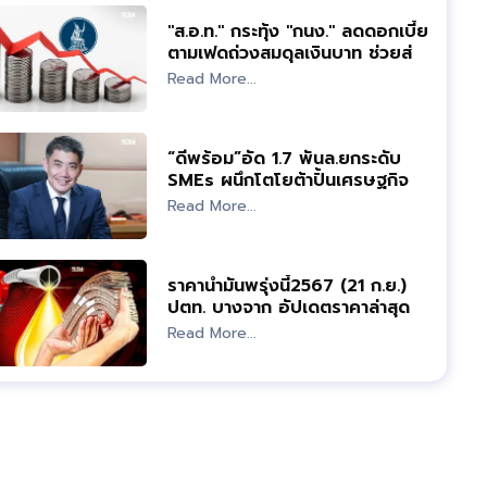
"ส.อ.ท." กระทุ้ง "กนง." ลดดอกเบี้ย
ตามเฟดถ่วงสมดุลเงินบาท ช่วยส่ง
ออก
Read More...
“ดีพร้อม”อัด 1.7 พันล.ยกระดับ
SMEs ผนึกโตโยต้าปั้นเศรษฐกิจ
ฐานราก
Read More...
ราคาน้ำมันพรุ่งนี้2567 (21 ก.ย.)
ปตท. บางจาก อัปเดตราคาล่าสุด
Read More...