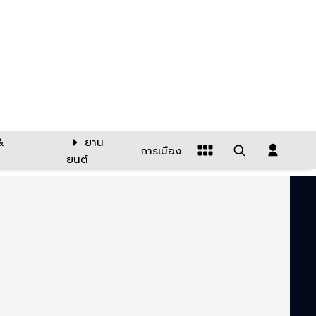
&
ยาน
การเมือง
ยนต์