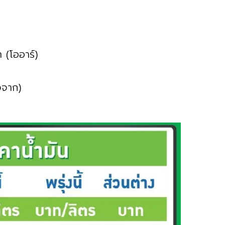
 (โออาร์)
งจาก)