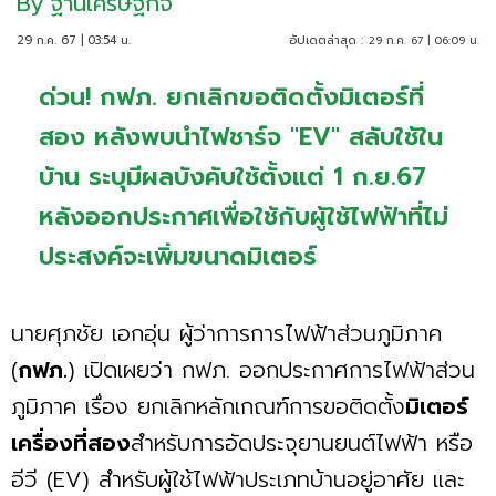
By
ฐานเศรษฐกิจ
29 ก.ค. 67 | 03:54 น.
อัปเดตล่าสุด :
29 ก.ค. 67 | 06:09 น.
ด่วน! กฟภ. ยกเลิกขอติดตั้งมิเตอร์ที่
สอง หลังพบนำไฟชาร์จ "EV" สลับใช้ใน
บ้าน ระบุมีผลบังคับใช้ตั้งแต่ 1 ก.ย.67
หลังออกประกาศเพื่อใช้กับผู้ใช้ไฟฟ้าที่ไม่
ประสงค์จะเพิ่มขนาดมิเตอร์
นายศุภชัย เอกอุ่น ผู้ว่าการการไฟฟ้าส่วนภูมิภาค
(
กฟภ.
) เปิดเผยว่า กฟภ. ออกประกาศการไฟฟ้าส่วน
ภูมิภาค เรื่อง ยกเลิกหลักเกณฑ์การขอติดตั้ง
มิเตอร์
เครื่องที่สอง
สําหรับการอัดประจุยานยนต์ไฟฟ้า หรือ
อีวี (EV) สําหรับผู้ใช้ไฟฟ้าประเภทบ้านอยู่อาศัย และ