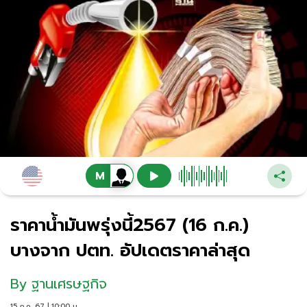
ราคาน้ำมันพรุ่งนี้2567 (16 ก.ค.)
บางจาก ปตท. อัปเดตราคาล่าสุด
By
ฐานเศรษฐกิจ
15 ก.ค. 67 | 10:00 น.