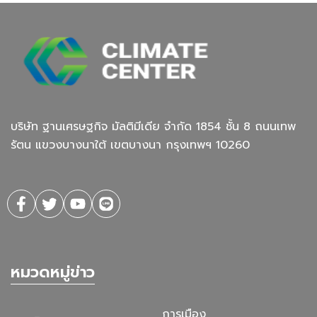
บริษัท ฐานเศรษฐกิจ มัลติมีเดีย จํากัด 1854 ชั้น 8 ถนนเทพ
รัตน แขวงบางนาใต้ เขตบางนา กรุงเทพฯ 10260
หมวดหมู่ข่าว
การเมือง