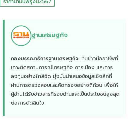
ราคาน้ำมันพรุ่งนี้2567
ฐานเศรษฐกิจ
กองบรรณาธิการฐานเศรษฐกิจ:
ทีมข่าวมืออาชีพที่
เกาะติดสถานการณ์เศรษฐกิจ การเมือง และการ
ลงทุนอย่างใกล้ชิด มุ่งมั่นนำเสนอข้อมูลเชิงลึกที่
ผ่านการตรวจสอบและคัดกรองอย่างถี่ถ้วน เพื่อให้
ผู้อ่านได้รับข่าวสารที่รอบด้านและเป็นประโยชน์สูงสุด
ต่อการตัดสินใจ