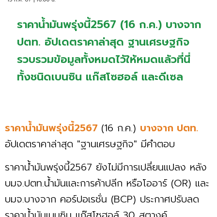
ราคาน้ำมันพรุ่งนี้2567 (16 ก.ค.) บางจาก
ปตท. อัปเดตราคาล่าสุด ฐานเศรษฐกิจ
รวบรวมข้อมูลทั้งหมดไว้ให้หมดแล้วที่นี่
ทั้งชนิดเบนซิน แก๊สโซฮอล์ และดีเซล
ราคาน้ำมันพรุ่งนี้2567
(16 ก.ค.)
บางจาก ปตท.
อัปเดตราคาล่าสุด "ฐานเศรษฐกิจ" มีคำตอบ
ราคาน้ำมันพรุ่งนี้2567 ยังไม่มีการเปลี่ยนแปลง หลัง
บมจ.ปตท.น้ำมันและการค้าปลีก หรือโออาร์ (OR) และ
บมจ.บางจาก คอร์ปอเรชั่น (BCP) ประกาศปรับลด
ราคาน้ำมันเบนซิน แก๊สโซฮอล์ 30 สตางค์