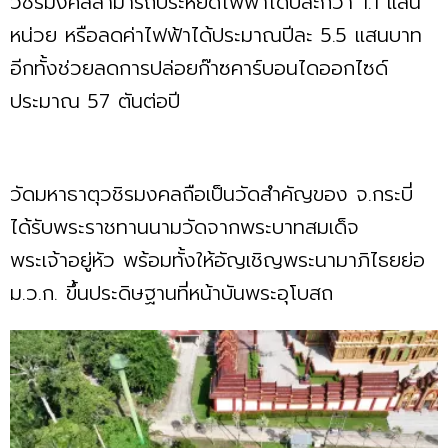
วชิรมงคลสามารถประหยัดไฟฟ้าได้ปีละกว่า 1.1 แสน
หน่วย หรือลดค่าไฟฟ้าได้ประมาณปีละ 5.5 แสนบาท
อีกทั้งช่วยลดการปล่อยก๊าซคาร์บอนไดออกไซด์
ประมาณ 57 ตันต่อปี
วัดมหาธาตุวชิรมงคลถือเป็นวัดสำคัญของ จ.กระบี่
ได้รับพระราชทานนามวัดจากพระบาทสมเด็จ
พระเจ้าอยู่หัว พร้อมทั้งให้อัญเชิญพระนามาภิไธยย่อ
ม.ว.ก. ขึ้นประดิษฐานที่หน้าบันพระอุโบสถ