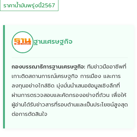
ราคาน้ำมันพรุ่งนี้2567
ฐานเศรษฐกิจ
กองบรรณาธิการฐานเศรษฐกิจ:
ทีมข่าวมืออาชีพที่
เกาะติดสถานการณ์เศรษฐกิจ การเมือง และการ
ลงทุนอย่างใกล้ชิด มุ่งมั่นนำเสนอข้อมูลเชิงลึกที่
ผ่านการตรวจสอบและคัดกรองอย่างถี่ถ้วน เพื่อให้
ผู้อ่านได้รับข่าวสารที่รอบด้านและเป็นประโยชน์สูงสุด
ต่อการตัดสินใจ