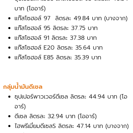
บาท (โออาร์)
แก๊สโซฮอล์ 97 ลิตรละ 49.84 บาท (บางจาก)
แก๊สโซฮอล์ 95 ลิตรละ 37.75 บาท
แก๊สโซฮอล์ 91 ลิตรละ 37.38 บาท
แก๊สโซฮอล์ E20 ลิตรละ 35.64 บาท
แก๊สโซฮอล์ E85 ลิตรละ 35.39 บาท
กลุ่มน้ำมันดีเซล
ซุปเปอร์พาวเวอร์ดีเซล ลิตรละ 44.94 บาท (โอ
อาร์)
ดีเซล ลิตรละ 32.94 บาท (โออาร์)
ไฮพรีเมี่ยมดีเซลS ลิตรละ 47.14 บาท (บางจาก)