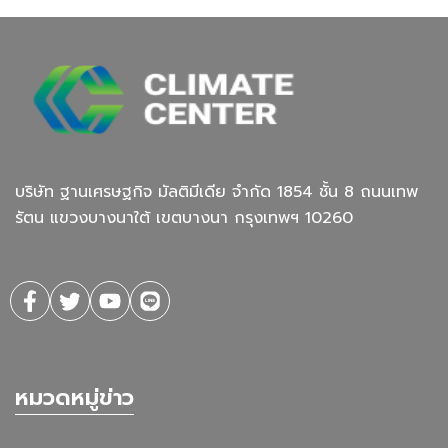
บริษัท ฐานเศรษฐกิจ มัลติมีเดีย จํากัด 1854 ชั้น 8 ถนนเทพ
รัตน แขวงบางนาใต้ เขตบางนา กรุงเทพฯ 10260
หมวดหมู่ข่าว