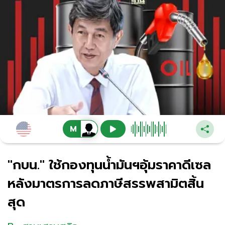
"กบน." ใช้กองทุนน้ำมันฯอุ้มราคาดีเซล
หลังมาตรการลดภาษีสรรพสามิตสิ้น
สุด