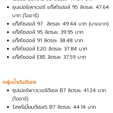
ซุบเปอร์เพาเวอร์ แก๊สโซฮอล์ 95 ลิตรละ 47.64
บาท (โออาร์)
แก๊สโซฮอล์ 97 ลิตรละ 49.44 บาท (บางจาก)
แก๊สโซฮอล์ 95 ลิตรละ 39.95 บาท
แก๊สโซฮอล์ 91 ลิตรละ 38.48 บาท
แก๊สโซฮอล์ E20 ลิตรละ 37.84 บาท
แก๊สโซฮอล์ E85 ลิตรละ 37.59 บาท
กลุ่มน้ำมันดีเซล
ซุปเปอร์พาวเวอร์ดีเซล B7 ลิตรละ 41.24 บาท
(โออาร์)
ไฮพรีเมี่ยมดีเซลS B7 ลิตรละ 44.14 บาท