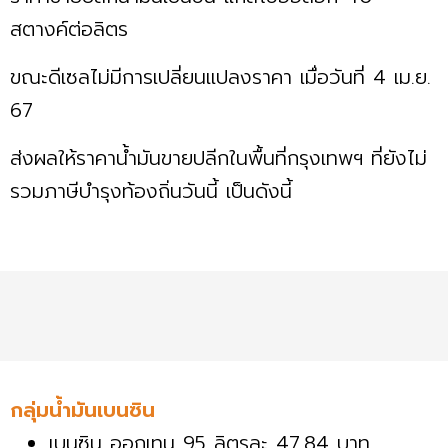
สตางค์ต่อลิตร
ขณะดีเซลไม่มีการเปลี่ยนแปลงราคา เมื่อวันที่ 4 เม.ย.
67
ส่งผลให้ราคาน้ำมันขายปลีกในพื้นที่กรุงเทพฯ ที่ยังไม่
รวมภาษีบำรุงท้องถิ่นวันนี้ เป็นดังนี้
กลุ่มน้ำมันเบนซิน
เบนซิน ออกเทน 95 ลิตรละ 47.84 บาท