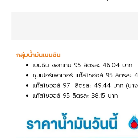
กลุ่มน้ำมันเบนซิน
เบนซิน ออกเทน 95 ลิตรละ 46.04 บาท
ซุบเปอร์เพาเวอร์ แก๊สโซฮอล์ 95 ลิตรละ 
แก๊สโซฮอล์ 97 ลิตรละ 49.44 บาท (บา
แก๊สโซฮอล์ 95 ลิตรละ 38.15 บาท