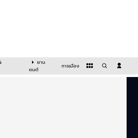
&
ยาน
การเมือง
ยนต์