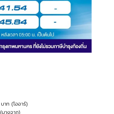
 บาท (โออาร์)
 (บางจาก)