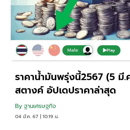
Play
ราคาน้ำมันพรุ่งนี้2567 (5 ม
สตางค์ อัปเดปราคาล่าสุด
By
ฐานเศรษฐกิจ
04 มี.ค. 67 | 10:19 น.