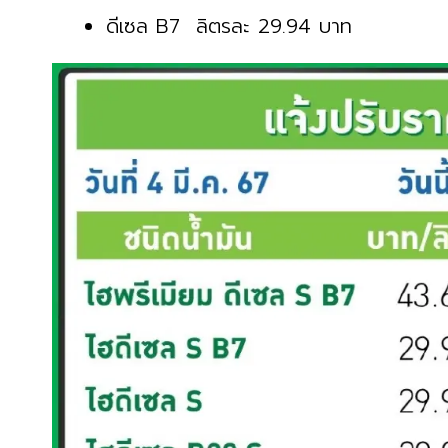
ดีเซล B7 ลิตรละ 29.94 บาท