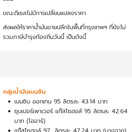
ขณะดีเซลไม่มีการเปลี่ยนแปลงราคา
ส่งผลให้ราคาน้ำมันขายปลีกในพื้นที่กรุงเทพฯ ที่ยังไม่
รวมภาษีบำรุงท้องถิ่นวันนี้ เป็นดังนี้
กลุ่มน้ำมันเบนซิน
เบนซิน ออกเทน 95 ลิตรละ 43.14 บาท
ซุบเปอร์เพาเวอร์ แก๊สโซฮอล์ 95 ลิตรละ 42.64
บาท (โออาร์)
แก๊สโซฮอล์ 97 ลิตรละ 47.24 บาท (บางจาก)