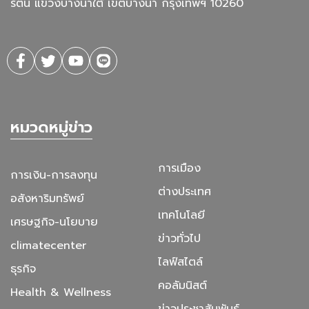
รัตน แขวงบางนาใต้ เขตบางนา กรุงเทพฯ 10260
หมวดหมู่ข่าว
การเมือง
การเงิน-การลงทุน
ต่างประเทศ
อสังหาริมทรัพย์
เทคโนโลยี
เศรษฐกิจ-นโยบาย
ข่าวทั่วไป
climatecenter
ไลฟ์สไตล์
ธุรกิจ
คอลัมนิสต์
Health & Wellness
ข่าวประชาสัมพันธ์