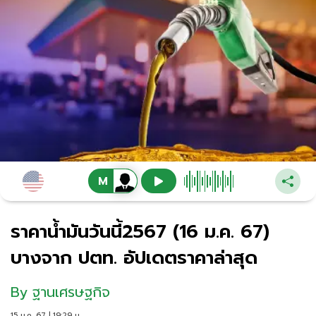
ราคาน้ำมันวันนี้2567 (16 ม.ค. 67)
บางจาก ปตท. อัปเดตราคาล่าสุด
By
ฐานเศรษฐกิจ
15 ม.ค. 67 | 19:29 น.