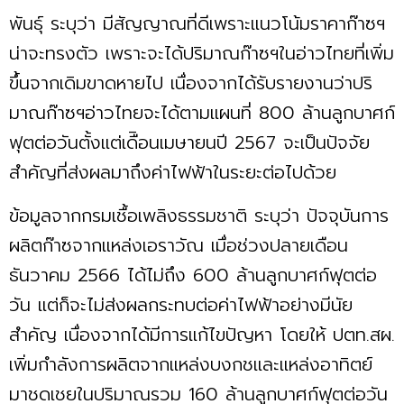
พันธุ์ ระบุว่า มีสัญญาณที่ดีเพราะแนวโน้มราคาก๊าซฯ
น่าจะทรงตัว เพราะจะได้ปริมาณก๊าซฯในอ่าวไทยที่เพิ่ม
ขึ้นจากเดิมขาดหายไป เนื่องจากได้รับรายงานว่าปริ
มาณก๊าซฯอ่าวไทยจะได้ตามแผนที่ 800 ล้านลูกบาศก์
ฟุตต่อวันตั้งแต่เดืิอนเมษายนปี 2567 จะเป็นปัจจัย
สำคัญที่ส่งผลมาถึงค่าไฟฟ้าในระยะต่อไปด้วย
ข้อมูลจากกรมเชื้อเพลิงธรรมชาติ ระบุว่า ปัจจุบันการ
ผลิตก๊าซจากแหล่งเอราวัณ​ เมื่อช่วงปลายเดือน
ธันวาคม 2566 ได้ไม่ถึง​ 600​ ล้านลูกบาศก์ฟุตต่อ
วัน​ แต่ก็จะไม่ส่งผลกระทบต่อค่าไฟฟ้าอย่างมีนัย
สำคัญ​ เนื่องจากได้มีการแก้ไขปัญหา​ โดยให้ ​ปตท.สผ.​
เพิ่มกำลังการผลิตจากแหล่งบงกชและ​แหล่งอาทิตย์​
มาชดเชย​ในปริมาณ​รวม​ 160​ ล้านลูกบาศก์ฟุตต่อวัน​