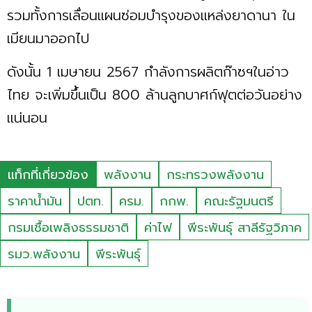
รวมทั้งการเลื่อนแผนซ่อมบำรุงของแหล่งยาดานา​ ใน
เมียนมา​ออกไป​
ดังนั้น 1​ เมษายน 2567​ กำลังการผลิตก๊าซฯในอ่าว
ไทย ​จะเพิ่มขึ้นเป็น​ 800​ ล้านลูกบาศก์ฟุตต่อวัน​อย่าง
แน่นอน
แท็กที่เกี่ยวข้อง
พลังงาน
กระทรวงพลังงาน
ราคาน้ำมัน
ปตท.
ครม.
กกพ.
คณะรัฐมนตรี
กรมเชื้อเพลิงธรรมชาติ
ค่าไฟ
พีระพันธุ์ สาลีรัฐวิภาค
รมว.พลังงาน
พีระพันธุ์