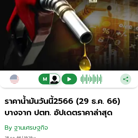
ราคาน้ำมันวันนี้2566 (29 ธ.ค. 66)
บางจาก ปตท. อัปเดตราคาล่าสุด
By
ฐานเศรษฐกิจ
28 ธ.ค. 66 | 19:29 น.