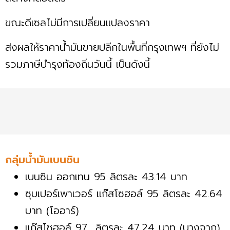
ขณะดีเซลไม่มีการเปลี่ยนแปลงราคา
ส่งผลให้ราคาน้ำมันขายปลีกในพื้นที่กรุงเทพฯ ที่ยังไม่
รวมภาษีบำรุงท้องถิ่นวันนี้ เป็นดังนี้
กลุ่มน้ำมันเบนซิน
เบนซิน ออกเทน 95 ลิตรละ 43.14 บาท
ซุบเปอร์เพาเวอร์ แก๊สโซฮอล์ 95 ลิตรละ 42.64
บาท (โออาร์)
แก๊สโซฮอล์ 97 ลิตรละ 47.24 บาท (บางจาก)