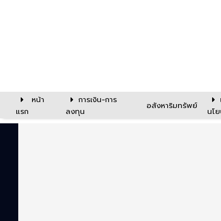
หน้า
การเงิน-การ
อสังหาริมทรัพย์
แรก
ลงทุน
นโย