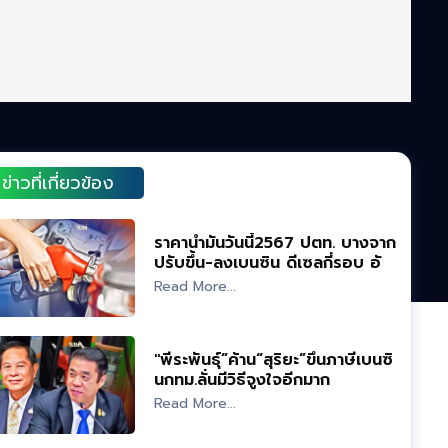
ข่าวที่เกี่ยวข้อง
ราคาน้ำมันวันนี้2567 ปตท. บางจาก
ปรับขึ้น-ลงเบนซิน ดีเซลกี่รอบ อัป
เดทล่าสุด
Read More...
"พีระพันธุ์”ค้าน“สุริยะ”ขึ้นภาษีเบนซิ
นกทม.ลั่นมีวิธีจูงใจอีกมาก
Read More...