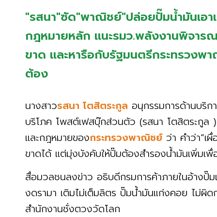
"รสนา"ซัด"พาณิชย์"ปล่อยปั๊มน้ำมันเอ
กฎหมายหลัก แนะรมว.พลังงานพิจารณาค
ขาด และหารือกับรัฐมนตรีกระทรวงพาณิชย
ต้อง
นางสาว
รสนา โตสิตระกูล
อนุกรรมการด้านบริกา
บริโภค โพสต์เฟสบุ๊กส่วนตัว (รสนา โตสิตระกูล ) 
และกฎหมายของ
กระทรวงพาณิชย์
ว่า คำว่า“เผื่
ขาดได้ แต่มุ่งบังคับให้ปั๊มต้องสำรองน้ำมันเพิ่มเพื
สื่อมวลชนลงข่าว อธิบดีกรมการค้าภายในอ้างปั๊มเ
งดรามา เติมไม่เต็มลิตร ปั๊มน้ำมันแก่งคอย ไม่
สำนักงานชั่งตวงวัดโลก