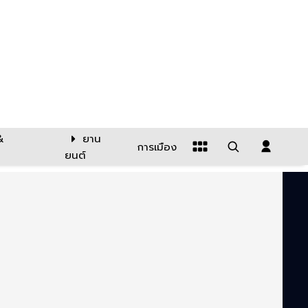
&
ยาน
การเมือง
ยนต์