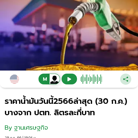
ราคาน้ำมันวันนี้2566ล่าสุด (30 ก.ค.)
บางจาก ปตท. ลิตรละกี่บาท
By
ฐานเศรษฐกิจ
29 ก.ค. 66 | 19:04 น.