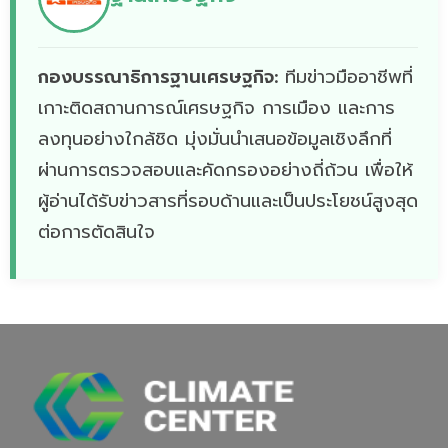
กองบรรณาธิการฐานเศรษฐกิจ:
ทีมข่าวมืออาชีพที่
เกาะติดสถานการณ์เศรษฐกิจ การเมือง และการ
ลงทุนอย่างใกล้ชิด มุ่งมั่นนำเสนอข้อมูลเชิงลึกที่
ผ่านการตรวจสอบและคัดกรองอย่างถี่ถ้วน เพื่อให้
ผู้อ่านได้รับข่าวสารที่รอบด้านและเป็นประโยชน์สูงสุด
ต่อการตัดสินใจ