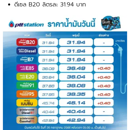
ดีเซล B20 ลิตรละ 31.94 บาท