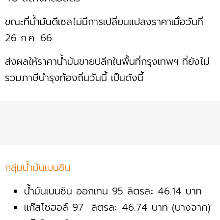
ขณะที่น้ำมันดีเซลไม่มีการเปลี่ยนแปลงราคาเมื่อวันที่
26 ก.ค. 66
ส่งผลให้ราคาน้ำมันขายปลีกในพื้นที่กรุงเทพฯ ที่ยังไม่
รวมภาษีบำรุงท้องถิ่นวันนี้ เป็นดังนี้
กลุ่มน้ำมันเบนซิน
น้ำมันเบนซิน ออกเทน 95 ลิตรละ 46.14 บาท
แก๊สโซฮอล์ 97 ลิตรละ 46.74 บาท (บางจาก)