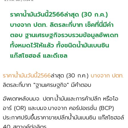
ราคาน้ำมันวันนี้2566ล่าสุด (30 ก.ค.)
บางจาก ปตท. ลิตรละกี่บาท เช็คที่นี่มีคำ
ตอบ ฐานเศรษฐกิจรวบรวมข้อมูลอัพเดท
ทั้งหมดไว้ให้แล้ว ทั้งชนิดน้ำมันเบนซิน
แก๊สโซฮอล์ และดีเซล
ราคาน้ำมันวันนี้2566
ล่าสุด (30 ก.ค.)
บางจาก ปตท.
ลิตรละกี่บาท "ฐานเศรษฐกิจ" มีคำตอบ
อัพเดทหลังบมจ. ปตท.น้ำมันและการค้าปลีก หรือโอ
อาร์ (OR) และบมจ.บางจาก คอร์ปอเรชั่น (BCP)
ประกาศปรับขึ้นราคาขายปลีกน้ำมันเบนซิน แก๊สโซฮอล์
40 สตางค์ต่อลิตร