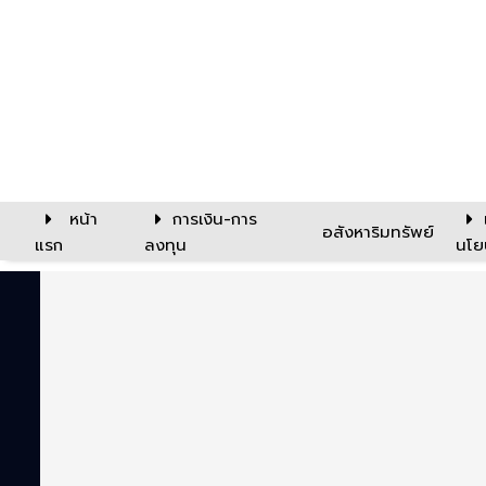
หน้า
การเงิน-การ
อสังหาริมทรัพย์
แรก
ลงทุน
นโย