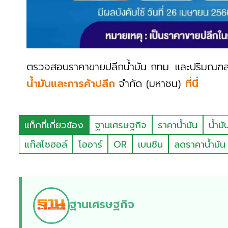
ตรวจสอบราคาขายปลีกน้ำมัน กทม. และปริมณฑล
น้ำมันและการค้าปลีก
จำกัด (มหาชน)
ที่นี่
แท็กที่เกี่ยวข้อง
ฐานเศรษฐกิจ
ราคาน้ำมัน
น้ำมั
แก๊สโซฮอล์
โออาร์
OR
เบนซิน
ลดราคาน้ำมัน
ฐานเศรษฐกิจ