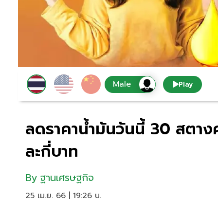
Play
ลดราคาน้ำมันวันนี้ 30 สตาง
ละกี่บาท
By
ฐานเศรษฐกิจ
25 เม.ย. 66 | 19:26 น.