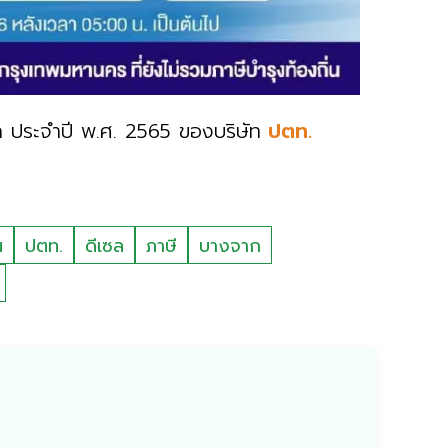
 ประจำปี พ.ศ. 2565 ของบริษัท
ปตท.
น
ปตท.
ดีเซล
ภาษี
บางจาก