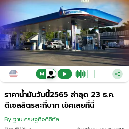
ราคาน้ำมันวันนี้2565 ล่าสุด 23 ธ.ค.
ดีเซลลิตรละกี่บาท เช็คเลยที่นี่
By
ฐานเศรษฐกิจดิจิทัล
23 ธ.ค. 65 | 01:11 น.
อัปเดตล่าสุด :
23 ธ.ค. 65 | 01:41 น.