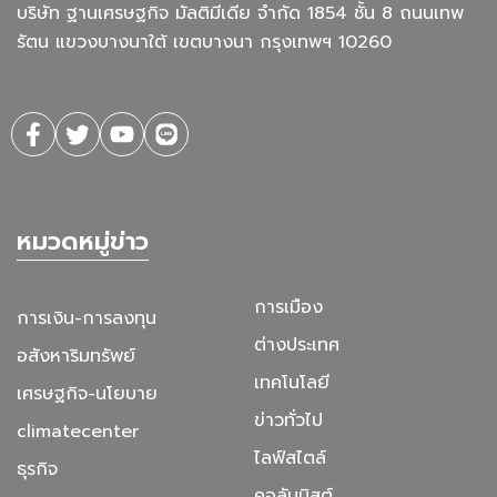
บริษัท ฐานเศรษฐกิจ มัลติมีเดีย จํากัด 1854 ชั้น 8 ถนนเทพ
รัตน แขวงบางนาใต้ เขตบางนา กรุงเทพฯ 10260
หมวดหมู่ข่าว
การเมือง
การเงิน-การลงทุน
ต่างประเทศ
อสังหาริมทรัพย์
เทคโนโลยี
เศรษฐกิจ-นโยบาย
ข่าวทั่วไป
climatecenter
ไลฟ์สไตล์
ธุรกิจ
คอลัมนิสต์