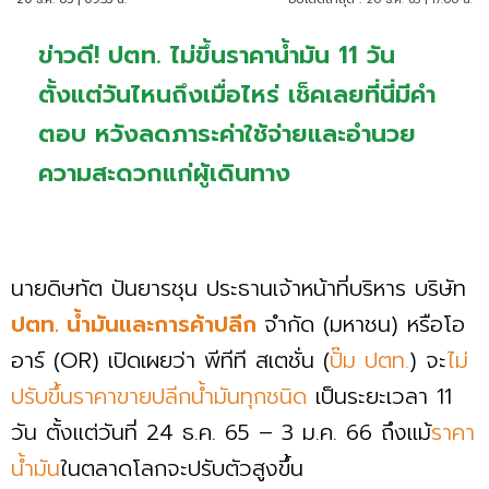
ข่าวดี! ปตท. ไม่ขึ้นราคาน้ำมัน 11 วัน
ตั้งแต่วันไหนถึงเมื่อไหร่ เช็คเลยที่นี่มีคำ
ตอบ หวังลดภาระค่าใช้จ่ายและอำนวย
ความสะดวกแก่ผู้เดินทาง
นายดิษทัต ปันยารชุน ประธานเจ้าหน้าที่บริหาร บริษัท
ปตท. น้ำมันและการค้าปลีก
จำกัด (มหาชน) หรือโอ
อาร์ (OR) เปิดเผยว่า พีทีที สเตชั่น (
ปั๊ม ปตท.
) จะ
ไม่
ปรับขึ้นราคาขายปลีกน้ำมันทุกชนิด
เป็นระยะเวลา 11
วัน ตั้งแต่วันที่ 24 ธ.ค. 65 – 3 ม.ค. 66 ถึงแม้
ราคา
น้ำมัน
ในตลาดโลกจะปรับตัวสูงขึ้น