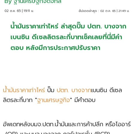
By
ฐานเศรษฐกิจดิจิทัล
02 ต.ค. 65 | 19:11 น.
อัปเดตล่าสุด :
02 ต.ค. 65 | 21:49 น.
น้ำมันราคาเท่าไหร่ ล่าสุดปั๊ม ปตท. บางจาก
เบนซิน ดีเซลลิตรละกี่บาทเช็คเลยที่นี่มีคำ
ตอบ หลังมีการประกาศปรับราคา
น้ำมันราคาเท่าไหร่
ปั๊ม
ปตท. บางจาก
เบนซิน ดีเซล
ลิตรละกี่บาท "
ฐานเศรษฐกิจ
" มีคำตอบ
อัพเดทหลังบมจ.ปตท.น้ำมันและการค้าปลีก หรือโออาร์
(OR) และบมจ.บางจาก คอร์ปอเรชั่น (BCP)