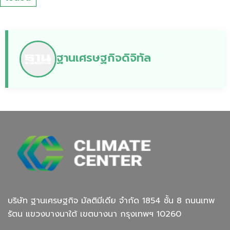
ฐานเศรษฐกิจดิจิทัล
บริษัท ฐานเศรษฐกิจ มัลติมีเดีย จํากัด 1854 ชั้น 8 ถนนเทพ
รัตน แขวงบางนาใต้ เขตบางนา กรุงเทพฯ 10260