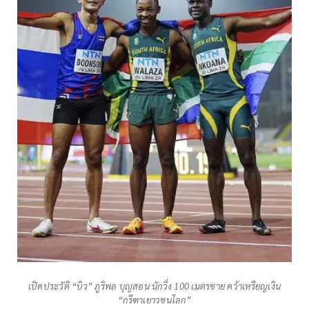
เปิดประวัติ “บิว” ภูริพล บุญสอน นักวิ่ง 100 เมตรชาย คว้าเหรียญเงิน
“กรีฑาเยาวชนโลก”