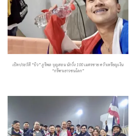
เปิดประวัติ “บิว” ภูริพล บุญสอน นักวิ่ง 100 เมตรชาย คว้าเหรียญเงิน
“กรีฑาเยาวชนโลก”