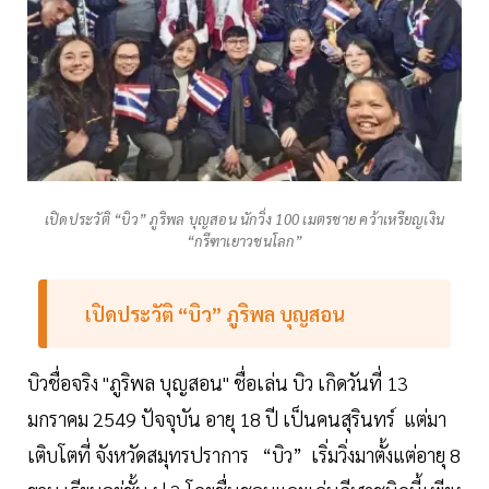
เปิดประวัติ “บิว” ภูริพล บุญสอน นักวิ่ง 100 เมตรชาย คว้าเหรียญเงิน
“กรีฑาเยาวชนโลก”
เปิดประวัติ “บิว” ภูริพล บุญสอน
บิวชื่อจริง "ภูริพล บุญสอน" ชื่อเล่น บิว เกิดวันที่ 13
มกราคม 2549 ปัจจุบัน อายุ 18 ปี เป็นคนสุรินทร์ แต่มา
เติบโตที่ จังหวัดสมุทรปราการ “บิว” เริ่มวิ่งมาตั้งแต่อายุ 8