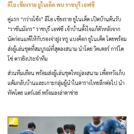
ลีโอ เชียงราย ยูไนเต็ด พบ ราชบุรี เอฟซี
คู่แรก “กว่างโซ้ง” ลีโอ เชียงราย ยูไนเต็ด เปิดบ้านต้นรับ
“ราชันมังกร” ราชบุรี เอฟซี เจ้าบ้านตั้งใจแก้ตัวหลังจาก
นัดก่อนแพ้ให้กับรองจ่าฝูง ทรู แบงค็อก ยูไนเต็ด โดยพร้อม
ส่งผู้เล่นชุดที่สมบูรณ์ที่สุดลงสนาม นำโดย วิคเตอร์ การ์โด
โซ่ ดาวยิงประจำทีม
ส่วนทีมเยือน พร้อมส่งผู้เล่นชุดใหญ่ลงสนาม เพื่อหวังเก็บ
แต้มกลับบ้านและเกาะกลุ่มผู้นำในตารางไทยลีกต่อไป นำ
ทัพโดย แดร์เลย์ พร้อมลงล่าตาข่าย