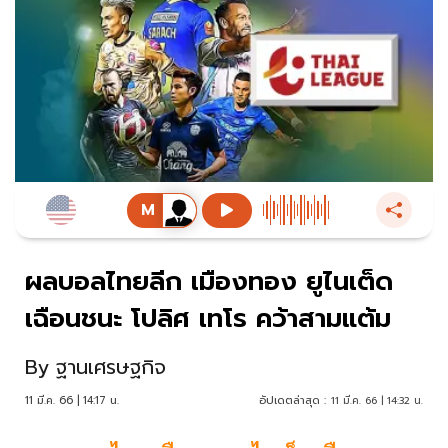
ผลบอลไทยลีก เมืองทอง ยูไนเต็ด
เฉือนชนะ โปลิศ เทโร คว้าสามแต้ม
By
ฐานเศรษฐกิจ
11 มี.ค. 66 | 14:17 น.
อัปเดตล่าสุด :
11 มี.ค. 66 | 14:32 น.