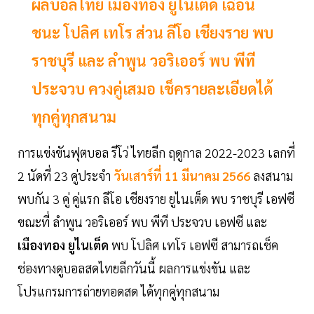
ผลบอลไทย เมืองทอง ยูไนเต็ด เฉือน
ชนะ โปลิศ เทโร ส่วน ลีโอ เชียงราย พบ
ราชบุรี และ ลำพูน วอริเออร์ พบ พีที
ประจวบ ควงคู่เสมอ เช็ครายละเอียดได้
ทุกคู่ทุกสนาม
การแข่งขันฟุตบอล รีโว่ ไทยลีก ฤดูกาล 2022-2023 เลกที่
2 นัดที่ 23 คู่ประจำ
วันเสาร์ที่ 11 มีนาคม 2566
ลงสนาม
พบกัน 3 คู่ คู่แรก ลีโอ เชียงราย ยูไนเต็ด พบ ราชบุรี เอฟซี
ขณะที่ ลำพูน วอริเออร์ พบ พีที ประจวบ เอฟซี และ
เมืองทอง ยูไนเต็ด
พบ โปลิศ เทโร เอฟซี สามารถเช็ค
ช่องทางดูบอลสดไทยลีกวันนี้ ผลการแข่งขัน และ
โปรแกรมการถ่ายทอดสด ได้ทุกคู่ทุกสนาม