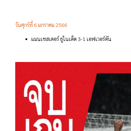
วันศุกร์ที่ 6 มกราคม 2566
แมนเชสเตอร์ ยูไนเต็ด 3-1 เอฟเวอร์ตัน