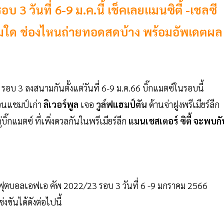
 วันที่ 6-9 ม.ค.นี้ เช็คเลยแมนซิตี้ -เชลซี
ทีมใด ช่องไหนถ่ายทอดสดบ้าง พร้อมอัพเดต​ผล
รอบ 3 ลงสนามกัน​ตั้งแต่​วันที่ 6-9 ม.ค.66 บิ๊กแมตซ์ในรอบนี้
วนแชมป์เก่า
ลิเวอร์พูล
เจอ
วูล์ฟแฮมป์ตัน
ด้านจ่าฝูงพรีเมียร์ลีก
บิ๊กแมตซ์ ที่เพิ่งดวลกันในพรีเมียร์ลีก
แมนเชสเตอร์ ซิตี้ จะพบกั
บอลเอฟเอ คัพ 2022/23 รอบ 3 วันที่ 6 -9 มกราคม 2566
ัน​ได้ดังต่อไปนี้