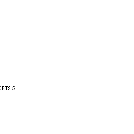
PORTS 5