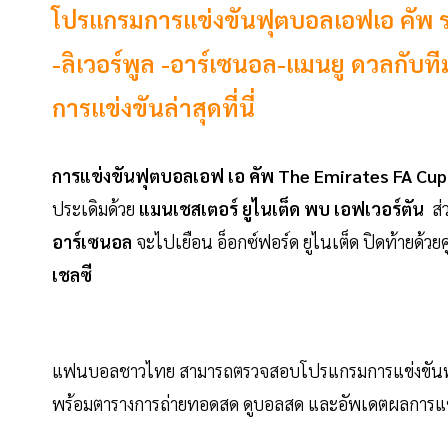
โปรแกรมการแข่งขันฟุตบอลเอฟเอ คัพ รอบ 3
-ลิเวอร์พูล -อาร์เซนอล-แมนยู ดวลกับ
การแข่งขันล่าสุดที่นี่
การแข่งขันฟุตบอลเอฟ เอ คัพ
The Emirates FA Cup
ประเดิมด้วย
แมนเชสเตอร์ ยูไนเต็ด พบ
เอฟเวอร์ตัน
ส่
อาร์เซนอล
จะไปเยือน อ็อกซ์ฟอร์ด ยูไนเต็ด ปิดท้ายด้วยคู่
เชลซี
แฟนบอลชาวไทย สามารถตรวจสอบโปรแกรมการแข่งขันฟุต
พร้อมตารางการถ่ายทอดสด ดูบอลสด และอัพเดต​ผล​การแข่งข