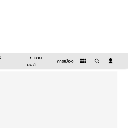
&
ยาน
การเมือง
ยนต์