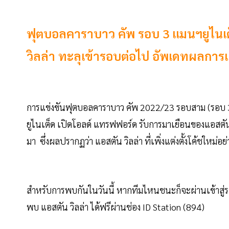
ฟุตบอลคาราบาว คัพ รอบ 3 แมนฯยูไนเต
วิลล่า ทะลุเข้ารอบต่อไป อัพเดทผลการแข่งขั
การแข่งขันฟุตบอลคาราบาว คัพ 2022/23 รอบสาม (รอบ 32 
ยูไนเต็ด เปิดโอลด์ แทรฟฟอร์ด รับการมาเยือนของแอสตัน วิล
มา ซึ่งผลปรากฏว่า แอสตัน วิลล่า ที่เพิ่งแต่งตั้งโค้ชใหม
สำหรับการพบกันในวันนี้ หากทีมไหนชนะก็จะผ่านเข้าส
พบ แอสตัน วิลล่า ได้ฟรีผ่านช่อง ID Station (894)