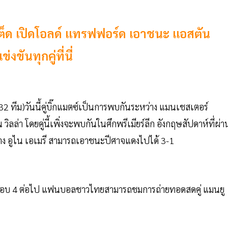
็ด เปิดโอลด์ แทรฟฟอร์ด เอาชนะ แอสตัน
นทุก​คู่​ที่นี่​
ทีม)วันนี้คู่บิ๊กแมตซ์เป็นการพบกันระหว่าง แมนเชสเตอร์
ล่า โดยคู่นี้เพิ่งจะพบกันในศึกพรีเมียร์ลีก อังกฤษสัปดาห์ที่ผ่า
่อย่าง อูไน เอเมรี สามารถเอาชนะปีศาจแดงไปได้ 3-1
ู่รอบ 4 ต่อไป แฟนบอลชาวไทยสามารถชมการถ่ายทอดสดคู่ แมนยู