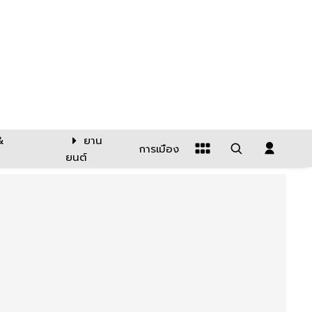
&
ยาน
การเมือง
ยนต์