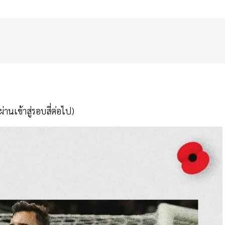
นเข้าสู่รอบสี่ต่อไป)​