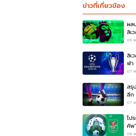
ข่าวที่เกี่ยวข้อง
ผลบ
ลิเ
ยู
06 พ.
ลิเ
ฟ่า
สุด
07 พ.
สรุ
ลีก 
07 พ.
โปร
คัพ
08 พ.