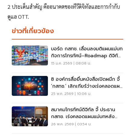
2 ประเด็นสำคัญ คืออนาคตของทีวีดิจิทัลและการกำกับ
ดูแล OTT.
ข่าวที่เกี่ยวข้อง
บอร์ด กสทช. เลื่อนลงมติแผนแม่บท
กิจการโทรทัศน์–Roadmap ดิจิทัล
ทีวี
15 ม.ค. 2569 | 08:08 น.
8 องค์กรสื่อยื่นหนังสือเปิดผนึก จี้
‘กสทช.‘ เลิกเกียร์ว่างเร่งคลอดแผน
แม่บททีวีดิจิทัล
25 พ.ค. 2569 | 10:06 น.
สมาคมโทรทัศน์ดิจิทัล จี้ ประธาน
กสทช. เร่งคลอดแผนแม่บทหลัง
หมดใบอนุญาตปี 72
26 พ.ค. 2569 | 03:54 น.