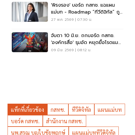
'พิรงรอง' บอร์ด กสทช. แฉแผน
แม่บท - Roadmap “ทีวีดิจิทัล” ถูก
ดองวาระพิจารณา
27 พ.ค. 2569 | 07:30 น.
จับตา 10 มิ.ย. ถกบอร์ด กสทช.
'องค์กรสื่อ' รุมอัด หยุดยื้อโรดแมป
ทีวีดิจิทัล
09 มิ.ย. 2569 | 08:12 น.
แท็กที่เกี่ยวข้อง
กสทช.
ทีวีดิจิทัล
แผนแม่บท
บอร์ด กสทช.
สำนักงาน กสทช.
นพ.สรณ บุญใบชัยพฤกษ์
แผนแม่บททีวีดิจิทัล