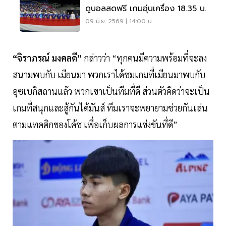
ดูบอลสดฟรี เกมอุ่นเครื่อง 18.35 น.
09 มิ.ย. 2569 | 14:00 น.
“จิราภรณ์ มงคลดี”
กล่าวว่า “ทุกคนมีความพร้อมที่จะลง
สนามพบกับ เมียนมา พวกเราได้ชมเกมที่เมียนมาพบกับ
อุซเบกิสถานแล้ว พวกเขาเป็นทีมที่ดี ส่วนตัวคิดว่าจะเป็น
เกมที่สนุกและสู้กันได้มันส์ ทีมเราจะพยายามช่วยกันเล่น
ตามแทคติกของโค้ช เพื่อเก็บผลการแข่งขันที่ดี”