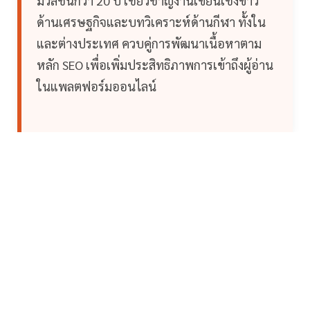
มวลชนกว่า 20 ปี เชี่ยวชาญงานเขียนเชิงข่าว
ด้านเศรษฐกิจและบทวิเคราะห์ด้านกีฬา ทั้งใน
และต่างประเทศ ควบคู่การพัฒนาเนื้อหาตาม
หลัก SEO เพื่อเพิ่มประสิทธิภาพการเข้าถึงผู้อ่าน
ในแพลตฟอร์มออนไลน์