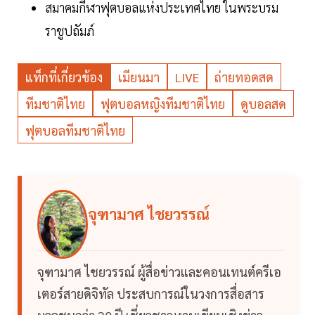
สมาคมกีฬาฟุตบอลแห่งประเทศไทย ในพระบรม
ราชูปถัมภ์
แท็กที่เกี่ยวข้อง
เมียนมา
LIVE
ถ่ายทอดสด
ทีมชาติไทย
ฟุตบอลหญิงทีมชาติไทย
ดูบอลสด
ฟุตบอลทีมชาติไทย
จุฑามาศ ไชยวรรณ์
จุฑามาศ ไชยวรรณ์ ผู้สื่อข่าวและคอนเทนต์ครีเอ
เตอร์สายดิจิทัล ประสบการณ์ในวงการสื่อสาร