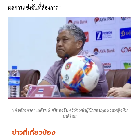
ผลการแข่งขันที่ต้องการ”
"โค้ชอัลเฟรด" เนติพงษ์ ศรีทองอินทร์ หัวหน้าผู้ฝึกสอนฟุตบอลหญิงทีม
ชาติไทย
ข่าวที่เกี่ยวข้อง