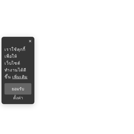
×
เราใช้คุกกี้
เพื่อให้
เว็บไซต์
ทำงานได้ดี
ขึ้น
เพิ่มเติม
ยอมรับ
ตั้งค่า