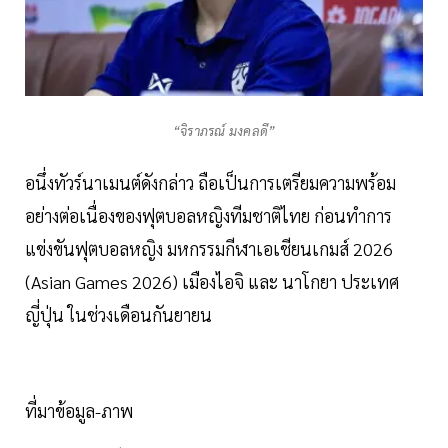
“จิราภรณ์ มงคลดี”
อนึ่งทัวร์นาเมนต์ดังกล่าว ถือเป็นการเตรียมความพร้อม
อย่างต่อเนื่องของฟุตบอลหญิงทีมชาติไทย ก่อนทำการ
แข่งขันฟุตบอลหญิง มหกรรมกีฬาเอเชียนเกมส์ 2026
(Asian Games 2026) เมืองไอจิ และ นาโกยา ประเทศ
ญี่ปุ่น ในช่วงเดือนกันยายน
ที่มาข้อมูล-ภาพ