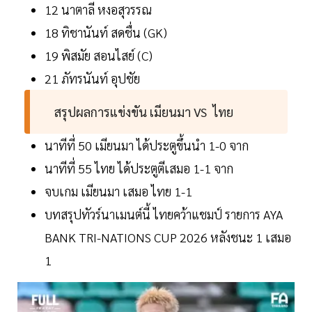
12 นาตาลี หงอสุวรรณ
18 ทิชานันท์ สดชื่น (GK)
19 พิสมัย สอนไสย์ (C)
21 ภัทรนันท์ อุปชัย
สรุปผลการแข่งขัน เมียนมา VS ไทย
นาทีที่ 50 เมียนมา ได้ประตูขึ้นนำ 1-0 จาก
นาทีที่ 55 ไทย ได้ประตูตีเสมอ 1-1 จาก
จบเกม เมียนมา เสมอ ไทย 1-1
บทสรุปทัวร์นาเมนต์นี้ ไทยคว้าแชมป์ รายการ AYA
BANK TRI-NATIONS CUP 2026 หลังชนะ 1 เสมอ
1