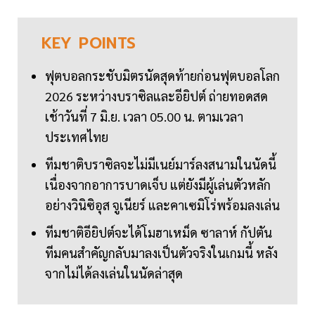
KEY
POINTS
ฟุตบอลกระชับมิตรนัดสุดท้ายก่อนฟุตบอลโลก
2026 ระหว่างบราซิลและอียิปต์ ถ่ายทอดสด
เช้าวันที่ 7 มิ.ย. เวลา 05.00 น. ตามเวลา
ประเทศไทย
ทีมชาติบราซิลจะไม่มีเนย์มาร์ลงสนามในนัดนี้
เนื่องจากอาการบาดเจ็บ แต่ยังมีผู้เล่นตัวหลัก
อย่างวินิซิอุส จูเนียร์ และคาเซมิโร่พร้อมลงเล่น
ทีมชาติอียิปต์จะได้โมฮาเหม็ด ซาลาห์ กัปตัน
ทีมคนสำคัญกลับมาลงเป็นตัวจริงในเกมนี้ หลัง
จากไม่ได้ลงเล่นในนัดล่าสุด