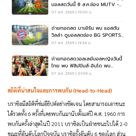
บอลสดวันนี้ 8 ส.ค.ช่อง MUTV -
AIS PLAY เวลา 22.00 น.
07 ส.ค. 2569 | 19:00 น.
ถ่ายทอดสด บาเยิร์น พบ แอสตัน
วิลล่า ดูบอลสดช่อง BG SPORTS
เวลา 19.00 น.
07 ส.ค. 2569 | 14:34 น.
ถ่ายทอดสดวอลเลย์บอลหญิงวันนี้
ไทย พบ ฟิลิปปินส์-อินโด พบ
เวียดนาม SEA V CUP 2026
07 ส.ค. 2569 | 01:09 น.
สถิติที่น่าสนใจและการพบกัน (Head-to-Head)
บราซิลมีสถิติที่ข่มอียิปต์อย่างชัดเจน โดยสามารถเอาชนะ
ได้รวดทั้ง 6 ครั้งที่เคยพบกันมานับตั้งแต่ปี ค.ศ. 1960 การ
พบกันครั้งล่าสุดในปี 2011 บราซิลเป็นฝ่ายชนะไปได้ 2-0
ขณะที่อันดับโลกปัจจุบัน บราซิลรั้งอันดับ 6 ของโลก ส่วน