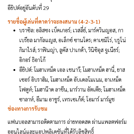
อียิปต์อยู่อันดับที่ 29
รายชื่อผู้เล่นที่คาดว่าจะลงสนาม (4-2-3-1)
บราซิล: อลิสซง เบ็คเกอร์; เวสลี่ย์, มาร์ควินญอส, กา
เบรียล มากัลแญส, อเล็กซ์ ซานโดร; คาเซมิโร่, บรูโน่
กิมาไรส์; ราฟินญ่า, ลูคัส ปาเกต้า, วินิซิอุส จูเนียร์;
อิกอร์ ธิอาโก้
อียิปต์: โมฮาเหม็ด เอล เชนาวี; โมฮาเหม็ด ฮานี่, ยาส
เซอร์ อิบราฮิม, โมฮาเหม็ด อับเดลโมเนม, อาเหม็ด
โฟตูห์; โมฮาน๊าด ลาชีน, มาร์วาน อัตเตีย; โมฮาเหม็ด
ซาลาห์, อีมาม อาชูร์, เทรเซเก้ต์; โอมาร์ มาร์มูช
ช่องทางการรับชม
แฟนบอลสามารถติดตามการ ถ่ายทอดสด ผ่านแพลตฟอร์ม
ออนไลน์และแอปพลิเคชันที่ได้รับลิขสิทธิ์