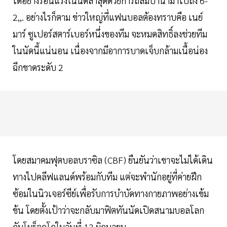
ได้อย่างร้อนแรงในนัดล่าสุดด้วยการถล่มปานามาไปถึง 6-
2,,. อย่างไรก็ตาม ข่าวใหญ่ที่แฟนบอลต้องทราบคือ เนย์
มาร์ ซูเปอร์สตาร์เบอร์หนึ่งของทีม จะหมดสิทธิ์ลงช่วยทีม
ในนัดนี้แน่นอน เนื่องจากมีอาการบาดเจ็บกล้ามเนื้อน่อง
ฉีกขาดระดับ 2
โดยสมาคมฟุตบอลบราซิล (CBF) ยืนยันว่าเขาจะไม่ได้เดิน
ทางไปคลีฟแลนด์พร้อมกับทีม แต่จะพำนักอยู่ที่ค่ายฝึก
ซ้อมในนิวเจอร์ซีย์เพื่อรับการบำบัดทางกายภาพอย่างเข้ม
ข้น โดยตั้งเป้าว่าจะกลับมาฟิตทันนัดเปิดสนามบอลโลก
กับโมร็อกโกในวันที่ 13 มิถุนายน