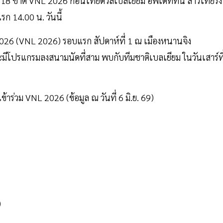
8 ชาติ VNL 2026 ก่อนไทยดวลเบลเยียม อัพเดทที่นี่ สาวไทยรั้ง
รก 14.00 น. วันนี้
026 (VNL 2026) รอบแรก สัปดาห์ที่ 1 ณ เมืองหนานจิง
ีโปรแกรมลงสนามนัดที่สาม พบกับทีมชาติเบลเยียม ในวันเสาร์ที
้าร่วม VNL 2026 (ข้อมูล ณ วันที่ 6 มิ.ย. 69)
)