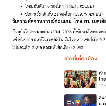
ไทย: อันดับ 19 ของโลก (166.43 คะแนน)
บัลแกเรีย: อันดับ 21 ของโลก (159.79 คะแนน)
วิเคราะห์สถานการณ์ก่อนเกม: ไทย พบ เบลเยี
ปัจจุบันในตารางคะแนน VNL 2026 ทั้งทีมชาติไทยและเบ
เท่ากันจากการแพ้ในเซตตัดสิน ทีมไทยพ่ายเซอร์เบีย 0-3
โปแลนด์ 2-3 เซต และแพ้เช็กเกีย 0-3 เซต
ข่าวที่เกี่ยวข้อง
ถ่า
ไทย
เวี
07 ส.
ลิง
นมา