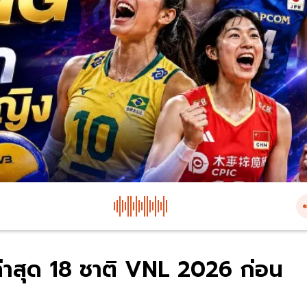
่าสุด 18 ชาติ VNL 2026 ก่อน