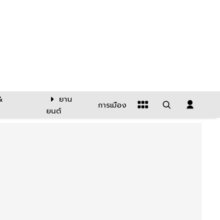
&
ยาน
การเมือง
ยนต์